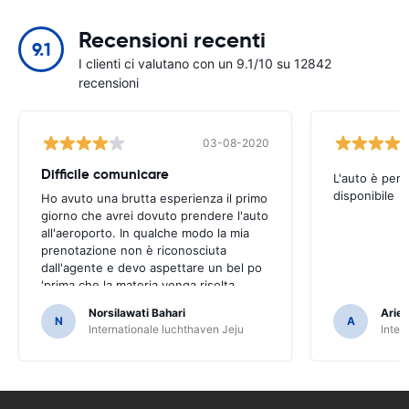
Recensioni recenti
9.1
I clienti ci valutano con un 9.1/10 su 12842
recensioni
03-08-2020
Difficile comunicare
L'auto è perf
disponibile
Ho avuto una brutta esperienza il primo
giorno che avrei dovuto prendere l'auto
all'aeroporto. In qualche modo la mia
prenotazione non è riconosciuta
dall'agente e devo aspettare un bel po
'prima che la materia venga risolta.
Stessa cosa anche quando ho
Norsilawati Bahari
Arief
raggiunto il tempo di raccolta auto. È un
N
A
Internationale luchthaven Jeju
Inter
po 'imbarazzato come sembra non ho
prenotato e pagare per l'auto. Ho
stampato il voucher e li ho presentati
ma in qualche modo non potevano
trovare il loro sistema.