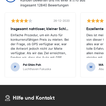
Kunden bewerten uns mit einer 9.1/10 aus
insgesamt 12840 Bewertungen
26-12-2020
Insgesamt nahtloser, kleiner Schluckauf
Exzellenter
Einfache Prozedur, um ein Auto für
Dies ist mei
konkurrenzfähigen Preis zu mieten. Bei
von dieser G
der Frage, ob GPS verfügbar war, war
alles war ers
die Antwort jedoch nicht zur Miete
tolle Erfahr
verfügbar. Als wir das Ziel erreichten,
allen meiner
fanden wir, dass das Auto mit GPS
gleiche mit 
kam.Es wäre schrecklich gewesen,
machen.Viele
Pei Ghim Poh
MAI
wenn wir beschlossen hätten, ein GPS
erschwinglich
P
M
Luchthaven Fukuoka
Abu D
zu kaufen, da es notwendig war,
japanische Straßen zu navigieren.
Hilfe und Kontakt