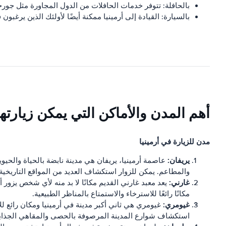
بالحافلة: تتوفر خدمات الحافلات من الدول المجاورة مثل جورجيا
بالسيارة: القيادة إلى أرمينيا ممكنة أيضًا لأولئك الذين يرغبون
أهم المدن والأماكن التي يمكن زيارتها
مدن للزيارة في أرمينيا
يريفان:
عاصمة أرمينيا، يريفان هي مدينة نابضة بالحياة والحيوي
والمطاعم. يمكن للزوار استكشاف العديد من المواقع التاريخية
غارني:
يعد معبد غارني القديم مكانًا لا بد منه لأي شخص يزور أر
مكانًا رائعًا للاسترخاء والاستمتاع بالمناظر الطبيعية.
غيومري:
غيومري هي ثاني أكبر مدينة في أرمينيا ومكان رائع 
استكشاف شوارع المدينة المرصوفة بالحصى والمقاهي الجذابة، أ