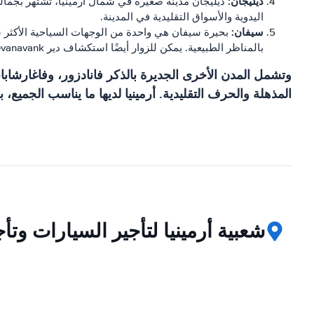
ديليجان:
ديليجان مدينة صغيرة في شمال أرمينيا، تشتهر بجماله
اليدوية والأسواق التقليدية في المدينة.
سيفان:
بحيرة سيفان هي واحدة من الوجهات السياحية الأكثر شعبي
بالمناظر الطبيعية. يمكن للزوار أيضًا استكشاف دير Sevanavank القريب أو القيام برحلة بالقارب في البحيرة.
وتشمل المدن الأخرى الجديرة بالذكر فانادزور، وفاغارشابات
المذهلة والحرف التقليدية. أرمينيا لديها ما يناسب الجميع،
شعبية أرمينيا لتأجير السيارات وت