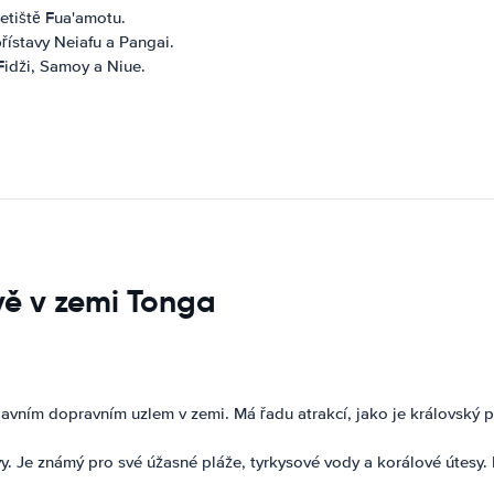
letiště Fua'amotu.
řístavy Neiafu a Pangai.
 Fidži, Samoy a Niue.
vě v zemi Tonga
avním dopravním uzlem v zemi. Má řadu atrakcí, jako je královský p
y. Je známý pro své úžasné pláže, tyrkysové vody a korálové útesy. 