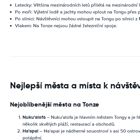
Letecky: Většina mezinárodních letů přilétá na mezinárodní 
Po moři: Výletní lodě a jachty mohou vplout na Tongu přes p
Po silnici: Návštěvníci mohou vstoupit na Tongu po silnici z
Vlakem: Na Tonze nejsou žádné železniční spoje.
Nejlepší města a místa k návště
Nejoblíbenější města na Tonze
Nuku'alofa
– Nuku'alofa je hlavním městem Tongy a je hl
několik skvělých pláží, restaurací a obchodů.
Ha'apai
– Ha'apai je nádherné souostroví s asi 50 ostrov
potápění.