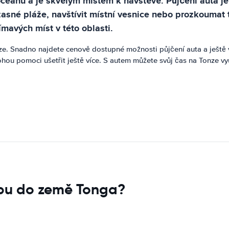
ceánu a je skvělým místem k návštěvě. Půjčení auta je 
asné pláže, navštívit místní vesnice nebo prozkoumat 
mavých míst v této oblasti.
íze. Snadno najdete cenově dostupné možnosti půjčení auta a ještě v
mohou pomoci ušetřit ještě více. S autem můžete svůj čas na Tonze
upu do země Tonga?