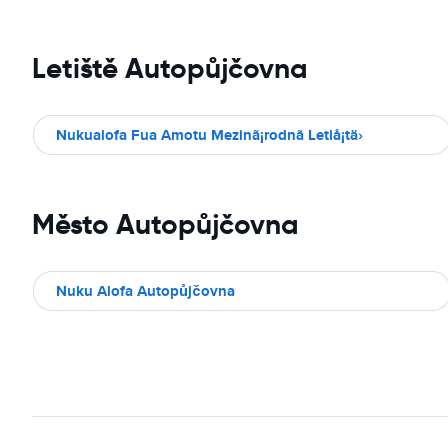
Letiště Autopůjčovna
Nukualofa Fua Amotu Mezinã¡rodnã­ Letiå¡tä›
Město Autopůjčovna
Nuku Alofa Autopůjčovna