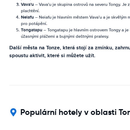
Vava'u
– Vava'u je skupina ostrovů na severu Tongy. Je z
plachtění.
Neiafu
– Neiafu je hlavním městem Vava'u a je skvělým mí
pro potápění.
Tongatapu
– Tongatapu je hlavním ostrovem Tongy a je 
úžasnými plážemi a bujnými deštnými pralesy.
Další města na Tonze, která stojí za zmínku, zahrnu
spoustu aktivit, které si můžete užít.
Populární hotely v oblasti T