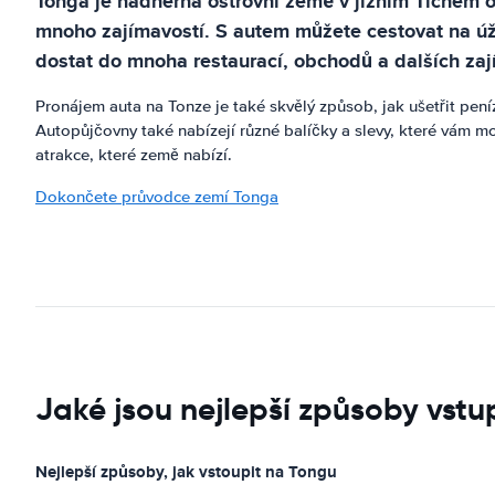
Tonga je nádherná ostrovní země v jižním Tichém o
mnoho zajímavostí. S autem můžete cestovat na úž
dostat do mnoha restaurací, obchodů a dalších zají
Pronájem auta na Tonze je také skvělý způsob, jak ušetřit pen
Autopůjčovny také nabízejí různé balíčky a slevy, které vám 
atrakce, které země nabízí.
Dokončete průvodce zemí Tonga
Jaké jsou nejlepší způsoby vst
Nejlepší způsoby, jak vstoupit na Tongu