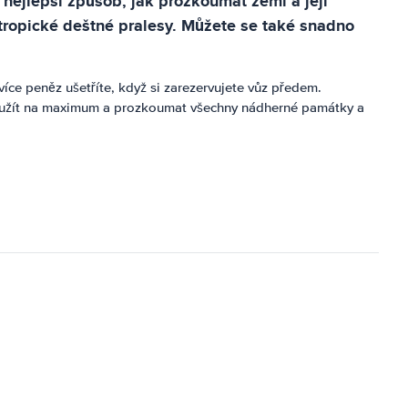
nejlepší způsob, jak prozkoumat zemi a její
tropické deštné pralesy. Můžete se také snadno
íce peněz ušetříte, když si zarezervujete vůz předem.
 využít na maximum a prozkoumat všechny nádherné památky a