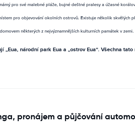
námý pro své malebné pláže, bujné deštné pralesy a úžasné korálové
stem pro objevování okolních ostrovů. Existuje několik skvělých plá
domovem některých z nejvýznamnějších kulturních památek v zemi. 
jí „Eua, národní park Eua a „ostrov Eua“. Všechna tato 
onga, pronájem a půjčování automo