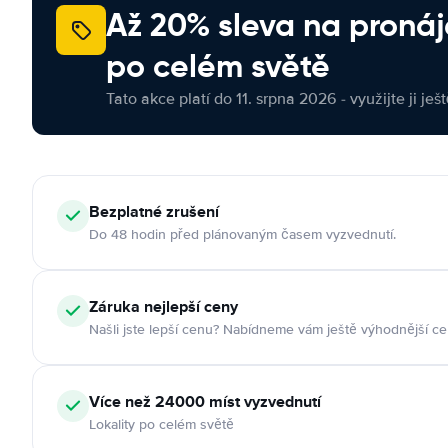
Až 20% sleva na proná
po celém světě
Tato akce platí do 11. srpna 2026 - využijte ji ješ
Bezplatné zrušení
Do 48 hodin před plánovaným časem vyzvednutí.
Záruka nejlepší ceny
Našli jste lepší cenu? Nabídneme vám ještě výhodnější ce
Více než 24000 míst vyzvednutí
Lokality po celém světě