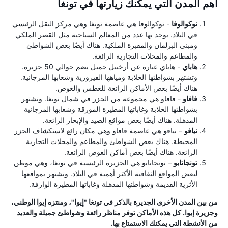
أهم المدن التي يمكنك زيارتها في تونغا
نوكوالوفا
- نوكوالوفا هي عاصمة تونغا وهي مركز النقل الرئيسي
في البلاد. يوجد بها عدد من المعالم السياحية مثل القصر الملكي
ومبنى البرلمان والمقبرة الملكية. هناك أيضًا بعض الشواطئ
والمطاعم والمحلات التجارية الرائعة.
هاباي
- هاباي عبارة عن أرخبيل جميل يضم حوالي 50 جزيرة.
وتشتهر بشواطئها الخلابة ومياهها الفيروزية وشعابها المرجانية.
هناك أيضًا بعض الأماكن الرائعة للغطس والغوص.
فافاو
- فافاو هي مجموعة من الجزر في شمال تونغا. وتشتهر
بشواطئها الخلابة وغاباتها المطيرة المورقة وشعابها المرجانية
المذهلة. هناك أيضًا بعض مواقع الصيد والإبحار الرائعة.
نيافو
– نيافو هي عاصمة فافاو وهي مكان رائع لاستكشاف الجزر
المحيطة. هناك بعض الشواطئ والمطاعم والمحلات التجارية
الرائعة. هناك أيضًا بعض أماكن الغوص الرائعة.
تونجاتابو
– تونجاتابو هي الجزيرة الرئيسية في تونغا، وهي موطن
لبعض المواقع الثقافية الأكثر أهمية في البلاد. وتشتهر بمواقعها
الأثرية القديمة وشواطئها المذهلة وغاباتها المطيرة الوارفة.
من بين المدن الأخرى الجديرة بالذكر في تونغا "إيوا"، ومنتزه إيوا الوطني،
وجزيرة إيوا. كل هذه الأماكن توفر مناظر رائعة وشواطئ جميلة والعديد
من الأنشطة التي يمكنك الاستمتاع بها.