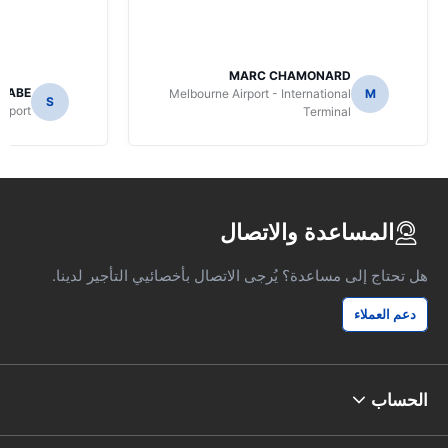
MARC CHAMONARD
NABE
Melbourne Airport - International
M
S
irport
Terminal
المساعدة والاتصال
هل تحتاج إلى مساعدة؟ يُرجى الاتصال بأخصائيي التأجير لدينا.
دعم العملاء
الحساب