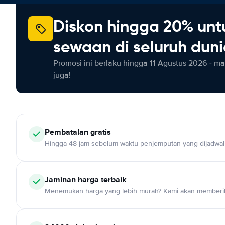
Diskon hingga 20% unt
sewaan di seluruh dun
Promosi ini berlaku hingga 11 Agustus 2026 - m
juga!
Pembatalan gratis
Hingga 48 jam sebelum waktu penjemputan yang dijadwa
Jaminan harga terbaik
Menemukan harga yang lebih murah? Kami akan memberik