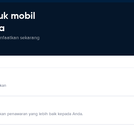
uk mobil
ia
anfaatkan sekarang
lkan
an penawaran yang lebih baik kepada Anda.