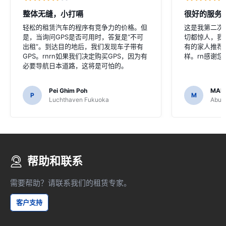
整体无缝，小打嗝
很好的服务
轻松的租赁汽车的程序有竞争力的价格。但
这是我第二次
是，当询问GPS是否可用时，答复是“不可
切都惊人，我
出租”。到达目的地后，我们发现车子带有
有的家人推荐
GPS。rnrn如果我们决定购买GPS，因为有
样。rn感谢
必要导航日本道路，这将是可怕的。
Pei Ghim Poh
MAI
P
M
Luchthaven Fukuoka
Abu D
帮助和联系
需要帮助？请联系我们的租赁专家。
客户支持