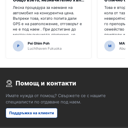
Лесна процедура за наемане на
Това е втори
автомобил на конкурентна цена.
кола от тази
Въпреки това, когато попита дали
невероятно,
GPS е на разположение, отговорът е
го препоръч
не е под наем . При достигане до
семейство и
местоназначението открихме, че
приятели и 
колата е с GPS.Би било ужасно, ако
че го напра
Pei Ghim Poh
MAI
решихме да купим GPS, тъй като е
P
M
Luchthaven Fukuoka
Abu D
необходимо да се движим по
японски пътища.
Помощ и контакти
Имате нужда от помощ? Свържете се с нашите
специалисти по отдаване под наем.
Поддръжка на клиенти