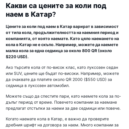
Какви са цените за коли под
наем в Катар?
Цените за коли под наем в Катар варират в зависимост
от типа кола, продължителността на наемния период и
компанията, от която наемате. Като цяло наемането на
кола в Катар не е скъпо. Например, можете да наемете
малка кола за една седмица за около 800 QR (около
$220 USD).
Ако търсите кола от по-висок клас, като луксозен седан
или SUV, цените ще бъдат по-високи. Например, можете
да очаквате да платите около QR 2000 ($550 USD) за
седмица в луксозен автомобил.
Можете също да спестите пари, като наемете кола за по-
дълъг период от време. Повечето компании за наемане
предлагат отстъпки за наеми за две седмици или повече.
Когато наемате кола в Катар, е важно да проверите
дребния шрифт на договора за наем. Много компании за