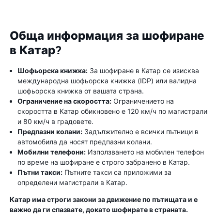
Обща информация за шофиране
в Катар?
Шофьорска книжка:
За шофиране в Катар се изисква
международна шофьорска книжка (IDP) или валидна
шофьорска книжка от вашата страна.
Ограничение на скоростта:
Ограничението на
скоростта в Катар обикновено е 120 км/ч по магистрали
и 80 км/ч в градовете.
Предпазни колани:
Задължително е всички пътници в
автомобила да носят предпазни колани.
Мобилни телефони:
Използването на мобилен телефон
по време на шофиране е строго забранено в Катар.
Пътни такси:
Пътните такси са приложими за
определени магистрали в Катар.
Катар има строги закони за движение по пътищата и е
важно да ги спазвате, докато шофирате в страната.