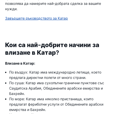
позволява да намерите най-добрата сделка за вашите
нужди.
Завършете ръководството за Катар
Кои са най-добрите начини за
влизане в Катар?
Влизане в Катар:
По въздух: Катар има международно летище, което
предлага директни полети от много страни.
По суша: Катар има сухопътни гранични пунктове със
Саудитска Арабия, Обединените арабски емирства и
Бахрейн.
По море: Катар има няколко пристанища, които
предлагат фериботни услуги от Обединените арабски
емирства и Бахрейн.