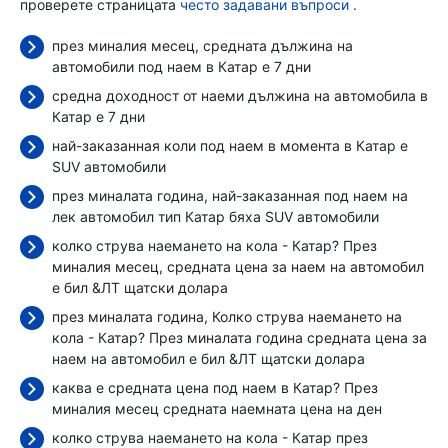
проверете страницата
често задавани въпроси
.
през миналия месец, средната дължина на
автомобили под наем в Катар е 7 дни
средна доходност от наеми дължина на автомобила в
Катар е 7 дни
най-заказанная коли под наем в момента в Катар е
SUV автомобили
през миналата година, най-заказанная под наем на
лек автомобил тип Катар бяха SUV автомобили
колко струва наемането на кола - Катар? През
миналия месец, средната цена за наем на автомобил
е бил
&ЛТ щатски долара
през миналата година, Колко струва наемането на
кола - Катар? През миналата година средната цена за
наем на автомобил е бил
&ЛТ щатски долара
каква е средната цена под наем в Катар? През
миналия месец средната наемната цена
на ден
колко струва наемането на кола - Катар през