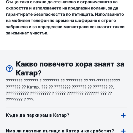
Също така е важно да сте наясно с ограниченията на
скоростта и използването на предпазни колани, за да
гарантирате безопасността по пътищата. Използването
на мобилен телефон по време на шофиране е строго
забранено и за определени магистрали се налагат такси
за изминат участък.
Какво повечето хора знаят за
Катар?
???????? ??????? ? ???????? ?? ???????? ?? ???-???????????
??????? ?? Катар. ??? ?? ???????? ??????? ?? ??????? ??,
??????????? ?????????? ? ????? ???????? ??????? ??? ??
???????? ? ???.
Къде да паркирам в Катар?
Има ли платени пътища в Катар и как работят?