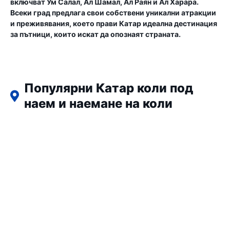
включват Ум Салал, Ал Шамал, Ал Раян и Ал Харара.
Всеки град предлага свои собствени уникални атракции
и преживявания, което прави Катар идеална дестинация
за пътници, които искат да опознаят страната.
Популярни Катар коли под
наем и наемане на коли