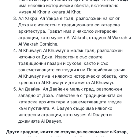
има няколко исторически обекта, включително
музея Al Khor и кулата Al Khor.
Ал Уакра: Ал Уакра е град, разположен на юг от
Доха и е известен с традиционната си катарска
архитектура. Градът има и няколко интересни
атракции, като музеят Al Wakrah, стадион Al Wakrah и
Al Wakrah Corniche.
Al Khuwayr: Al Khuwayr е малък град, разположен
източно от Доха. Известен е със своите
традиционни пазари и сукове, както и със
зашеметяващите си гледки към Персийския залив.
Al Khuwayr има и няколко исторически обекта, като
крепостта Al Khuwayr и джамията Al Khuwayr.
Ал Даайен: Ал Даайен е малък град, разположен
западно от Доха. Известен е с традиционната си
катарска архитектура и зашеметяващата гледка
към пустинята. Al Daayen също има няколко
интересни атракции, като музея Al Daayen и
джамията Al Daayen.
Други градове, които си струва да се споменат в Катар,