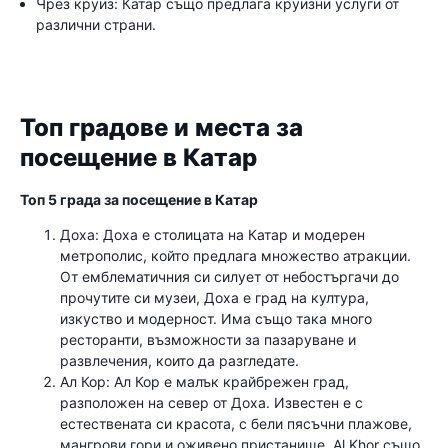
Чрез круиз: Катар също предлага круизни услуги от
различни страни.
Топ градове и места за
посещение в Катар
Топ 5 града за посещение в Катар
Доха: Доха е столицата на Катар и модерен
метрополис, който предлага множество атракции.
От емблематичния си силует от небостъргачи до
прочутите си музеи, Доха е град на култура,
изкуство и модерност. Има също така много
ресторанти, възможности за пазаруване и
развлечения, които да разгледате.
Ал Кор: Ал Кор е малък крайбрежен град,
разположен на север от Доха. Известен е с
естествената си красота, с бели пясъчни плажове,
мангрови гори и оживено пристанище. Al Khor също