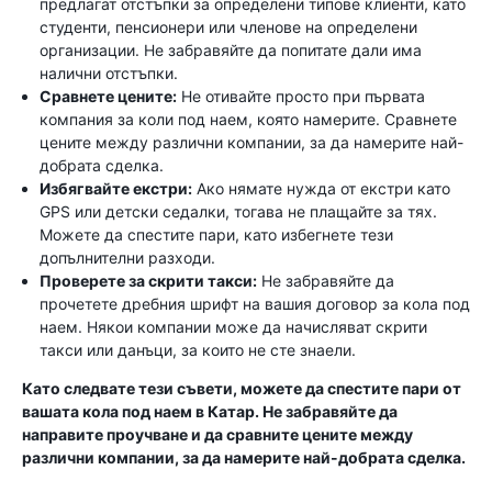
предлагат отстъпки за определени типове клиенти, като
студенти, пенсионери или членове на определени
организации. Не забравяйте да попитате дали има
налични отстъпки.
Сравнете цените:
Не отивайте просто при първата
компания за коли под наем, която намерите. Сравнете
цените между различни компании, за да намерите най-
добрата сделка.
Избягвайте екстри:
Ако нямате нужда от екстри като
GPS или детски седалки, тогава не плащайте за тях.
Можете да спестите пари, като избегнете тези
допълнителни разходи.
Проверете за скрити такси:
Не забравяйте да
прочетете дребния шрифт на вашия договор за кола под
наем. Някои компании може да начисляват скрити
такси или данъци, за които не сте знаели.
Като следвате тези съвети, можете да спестите пари от
вашата кола под наем в Катар. Не забравяйте да
направите проучване и да сравните цените между
различни компании, за да намерите най-добрата сделка.