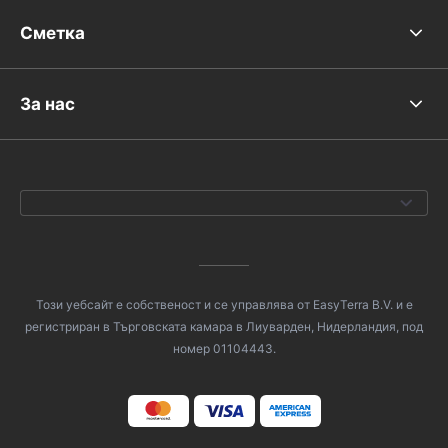
Сметка
За нас
Този уебсайт е собственост и се управлява от EasyTerra B.V. и е
регистриран в Търговската камара в Лиуварден, Нидерландия, под
номер 01104443.