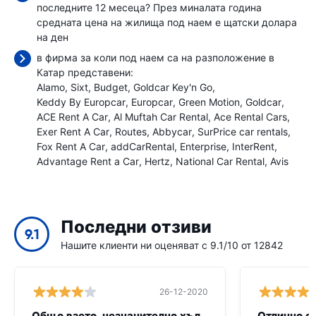
последните 12 месеца? През миналата година
средната цена на жилища под наем е
щатски долара
на ден
в фирма за коли под наем са на разположение в
Катар представени:
Alamo
Sixt
Budget
Goldcar Key'n Go
Keddy By Europcar
Europcar
Green Motion
Goldcar
ACE Rent A Car
Al Muftah Car Rental
Ace Rental Cars
Exer Rent A Car
Routes
Abbycar
SurPrice car rentals
Fox Rent A Car
addCarRental
Enterprise
InterRent
Advantage Rent a Car
Hertz
National Car Rental
Avis
Последни отзиви
9.1
Нашите клиенти ни оценяват с 9.1/10 от 12842
26-12-2020
Общо взето, незначително хълцане
Отлично о