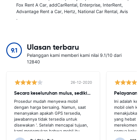
Fox Rent A Car
addCarRental
Enterprise
InterRent
Advantage Rent a Car
Hertz
National Car Rental
Avis
.
Ulasan terbaru
9.1
Pelanggan kami memberi kami nilai 9.1/10 dari
12840
26-12-2020
Secara keseluruhan mulus, sedikit cegukan
Pelayanan 
Prosedur mudah menyewa mobil
Ini adalah k
dengan harga bersaing. Namun, saat
mobil oleh k
menanyakan apakah GPS tersedia,
menakjubkan,
jawabannya tidak tersedia untuk
yang hebat 
disewakan '. Setelah mencapai tujuan,
merekomendas
kami menemukan bahwa mobil itu
semua keluar
dilengkapi GPS.Akan sangat
melakukan h