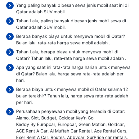
Yang paling banyak dipesan sewa jenis mobil saat ini di
Qatar adalah SUV mobil.
Tahun Lalu, paling banyak dipesan jenis mobil sewa di
Qatar adalah SUV mobil.
Berapa banyak biaya untuk menyewa mobil di Qatar?
Bulan lalu, rata-rata harga sewa mobil adalah
.
Tahun Lalu, berapa biaya untuk menyewa mobil di
Qatar? Tahun lalu, rata-rata harga sewa mobil adalah
.
Apa yang saat ini rata-rata harga harian untuk menyewa
di Qatar? Bulan lalu, harga sewa rata-rata adalah
per
hari.
Berapa biaya untuk menyewa mobil di Qatar selama 12
bulan terakhir? Tahun lalu, harga sewa rata-rata adalah
per hari.
Perusahaan penyewaan mobil yang tersedia di Qatar:
Alamo
Sixt
Budget
Goldcar Key'n Go
Keddy By Europcar
Europcar
Green Motion
Goldcar
ACE Rent A Car
Al Muftah Car Rental
Ace Rental Cars
Exer Rent A Car
Routes
Abbycar
SurPrice car rentals