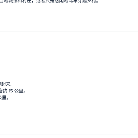
、参观当地城镇和村庄，或者只是悠闲地驾车穿越乡村。
连接起来。
约 15 公里。
公里。