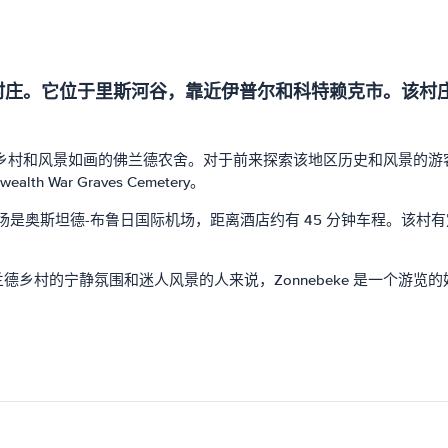
一个小村庄。它位于里斯河谷，靠近伊普尔和科特赖克市。该
起伏的乡村和风景如画的佛兰德农舍。对于前来探索该地区历史和风景
lth War Graves Cemetery。
最近的机场是奥斯坦德-布鲁日国际机场，距离酒店约有 45 分钟车程
乡村的宁静氛围和迷人风景的人来说，Zonnebeke 是一个游