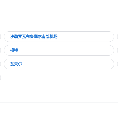
沙勒罗瓦布鲁塞尔南部机场
根特
瓦夫尔