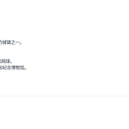
古老的城镇之一。
。
和网球。
墓和纪念博物馆。