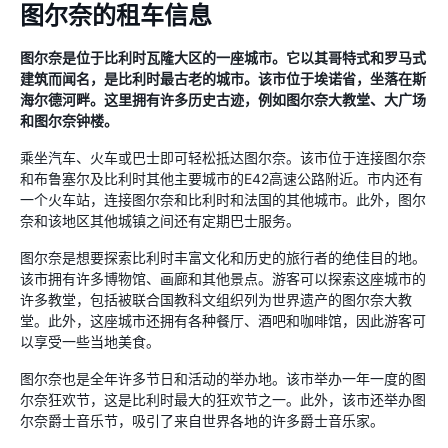
图尔奈的租车信息
图尔奈是位于比利时瓦隆大区的一座城市。它以其哥特式和罗马式
建筑而闻名，是比利时最古老的城市。该市位于埃诺省，坐落在斯
海尔德河畔。这里拥有许多历史古迹，例如图尔奈大教堂、大广场
和图尔奈钟楼。
乘坐汽车、火车或巴士即可轻松抵达图尔奈。该市位于连接图尔奈
和布鲁塞尔及比利时其他主要城市的E42高速公路附近。市内还有
一个火车站，连接图尔奈和比利时和法国的其他城市。此外，图尔
奈和该地区其他城镇之间还有定期巴士服务。
图尔奈是想要探索比利时丰富文化和历史的旅行者的绝佳目的地。
该市拥有许多博物馆、画廊和其他景点。游客可以探索这座城市的
许多教堂，包括被联合国教科文组织列为世界遗产的图尔奈大教
堂。此外，这座城市还拥有各种餐厅、酒吧和咖啡馆，因此游客可
以享受一些当地美食。
图尔奈也是全年许多节日和活动的举办地。该市举办一年一度的图
尔奈狂欢节，这是比利时最大的狂欢节之一。此外，该市还举办图
尔奈爵士音乐节，吸引了来自世界各地的许多爵士音乐家。