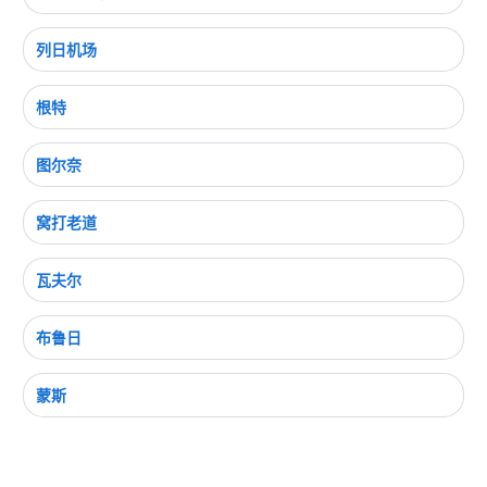
列日机场
根特
图尔奈
窝打老道
瓦夫尔
布鲁日
蒙斯