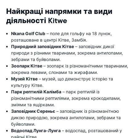
Найкращі напрямки та види
діяльності Kitwe
Nkana Golf Club
– поле для гольфу на 18 лунок,
розташоване в центрі Кітве, Замбія.
Природний заповідник Кітве
– заповідник дикої
природи з різними тваринами, зокрема антилопами,
зебрами та буйволами.
Зоопарк Кітве
– зоопарк із різноманітними тваринами,
зокрема левами, слонами та жирафами.
Музей Кітве
– музей, що демонструє історію та
культуру Кітве.
Парк рептилій Калімба
– парк рептилій із
різноманітними рептиліями, зокрема крокодилами,
зміями та ящірками.
Заповідник Сереньє
– заповідник із різноманітною
дикою природою, зокрема антилопами, зебрами та
буйволами.
Водоспад Лунга-Лунга
– водоспад, розташований у
районі Кітве.