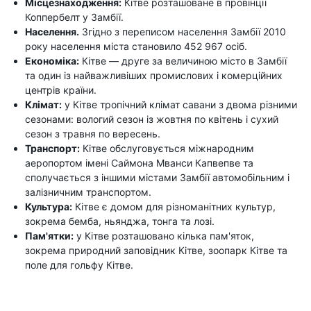
Місцезнаходження:
Кітве розташоване в провінції
Коппербелт у Замбії.
Населення.
Згідно з переписом населення Замбії 2010
року населення міста становило 452 967 осіб.
Економіка:
Кітве — друге за величиною місто в Замбії
та один із найважливіших промислових і комерційних
центрів країни.
Клімат:
у Кітве тропічний клімат савани з двома різними
сезонами: вологий сезон із жовтня по квітень і сухий
сезон з травня по вересень.
Транспорт:
Кітве обслуговується міжнародним
аеропортом імені Саймона Мванси Капвепве та
сполучається з іншими містами Замбії автомобільним і
залізничним транспортом.
Культура:
Кітве є домом для різноманітних культур,
зокрема бемба, ньянджа, тонга та лозі.
Пам'ятки:
у Кітве розташовано кілька пам'яток,
зокрема природний заповідник Кітве, зоопарк Кітве та
поле для гольфу Кітве.