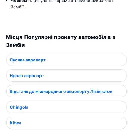
Човном
. Є регулярні пороми з інших великих міст
Замбії.
Місця Популярні прокату автомобілів в
Замбія
Лусака аеропорт
Ндоло аеропорт
Відстань до міжнародного аеропорту Лівінгстон
Chingola
Kitwe