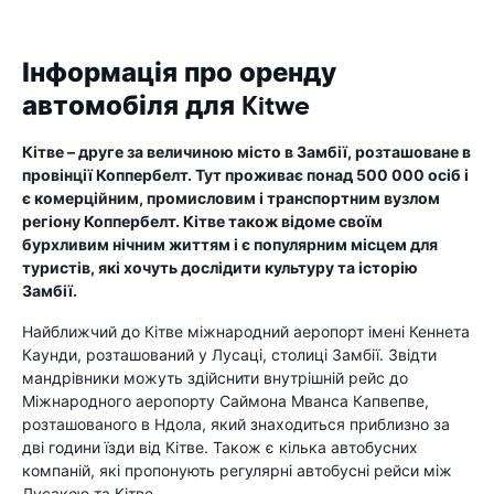
Інформація про оренду
автомобіля для Kitwe
Кітве – друге за величиною місто в Замбії, розташоване в
провінції Коппербелт. Тут проживає понад 500 000 осіб і
є комерційним, промисловим і транспортним вузлом
регіону Коппербелт. Кітве також відоме своїм
бурхливим нічним життям і є популярним місцем для
туристів, які хочуть дослідити культуру та історію
Замбії.
Найближчий до Кітве міжнародний аеропорт імені Кеннета
Каунди, розташований у Лусаці, столиці Замбії. Звідти
мандрівники можуть здійснити внутрішній рейс до
Міжнародного аеропорту Саймона Мванса Капвепве,
розташованого в Ндола, який знаходиться приблизно за
дві години їзди від Кітве. Також є кілька автобусних
компаній, які пропонують регулярні автобусні рейси між
Лусакою та Кітве.