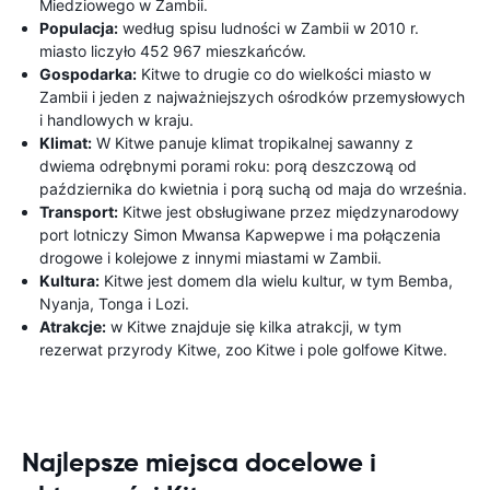
Miedziowego w Zambii.
Populacja:
według spisu ludności w Zambii w 2010 r.
miasto liczyło 452 967 mieszkańców.
Gospodarka:
Kitwe to drugie co do wielkości miasto w
Zambii i jeden z najważniejszych ośrodków przemysłowych
i handlowych w kraju.
Klimat:
W Kitwe panuje klimat tropikalnej sawanny z
dwiema odrębnymi porami roku: porą deszczową od
października do kwietnia i porą suchą od maja do września.
Transport:
Kitwe jest obsługiwane przez międzynarodowy
port lotniczy Simon Mwansa Kapwepwe i ma połączenia
drogowe i kolejowe z innymi miastami w Zambii.
Kultura:
Kitwe jest domem dla wielu kultur, w tym Bemba,
Nyanja, Tonga i Lozi.
Atrakcje:
w Kitwe znajduje się kilka atrakcji, w tym
rezerwat przyrody Kitwe, zoo Kitwe i pole golfowe Kitwe.
Najlepsze miejsca docelowe i