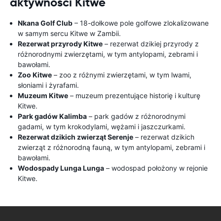
aktywności Kitwe
Nkana Golf Club
– 18-dołkowe pole golfowe zlokalizowane
w samym sercu Kitwe w Zambii.
Rezerwat przyrody Kitwe
– rezerwat dzikiej przyrody z
różnorodnymi zwierzętami, w tym antylopami, zebrami i
bawołami.
Zoo Kitwe
– zoo z różnymi zwierzętami, w tym lwami,
słoniami i żyrafami.
Muzeum Kitwe
– muzeum prezentujące historię i kulturę
Kitwe.
Park gadów Kalimba
– park gadów z różnorodnymi
gadami, w tym krokodylami, wężami i jaszczurkami.
Rezerwat dzikich zwierząt Serenje
– rezerwat dzikich
zwierząt z różnorodną fauną, w tym antylopami, zebrami i
bawołami.
Wodospady Lunga Lunga
– wodospad położony w rejonie
Kitwe.