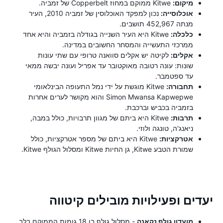
מיקום:
Kitwe ממוקם במחוז Copperbelt של זמביה.
אוכלוסייה:
נכון למפקד האוכלוסין של זמביה 2010, העיר
מנתה 452,967 תושבים.
כלכלה:
Kitwe היא העיר השנייה בגודלה בזמביה והיא אחד
ממרכזי התעשייה והמסחר החשובים במדינה.
אקלים:
לקיטה יש אקלים סוואנה טרופי עם שתי עונות
שונות: עונה רטובה מאוקטובר עד אפריל ועונה יבשה ממאי
עד ספטמבר.
תחבורה:
Kitwe מוגשת על ידי נמל התעופה הבינלאומי
Simon Mwansa Kapwepwe והוא מקושר לערים אחרות
בזמביה בכביש וברכבת.
תרבות:
Kitwe היא ביתם של מגוון תרבויות, כולל במבה,
ניאנג'ה, טונגה ולוזי.
אטרקציות:
Kitwe היא ביתם של מספר אטרקציות, כולל
שמורת הטבע Kitwe, גן החיות Kitwe ומסלול הגולף Kitwe.
יעדים ופעילויות מובילים קיטווה
מועדון גולף נקאנה
- מסלול גולף בן 18 גומות הממוקם בלב