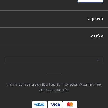
חשבון
עלינו
אתר זה הוא בבעלות ומופעל על ידי EasyTerra BV ורשום בלשכת המסחר ליוורדן,
הולנד, מספר 01104443