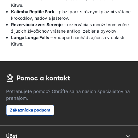
Kitwe.
Kalimba Reptile Park
– plazí park s rôznymi plazmi vrátane
krokodílov, hadov a jašterov.
Rezervácia zveri Serenje
– rezervácia s množstvom voľne
žijúcich živočíchov vrátane antilop, zebier a byvolov.
Lunga Lunga Falls
– vodopád nachádzajúci sa v oblasti
Kitwe.
Pomoc a kontakt
Potrebujete pomoc? Obráťte sa na našich špecialistov na
prenájom.
Zákaznícka podpora
Účet