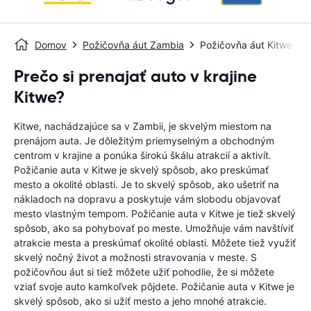
Domov
Požičovňa áut Zambia
Požičovňa áut Kitwe
Prečo si prenajať auto v krajine
Kitwe?
Kitwe, nachádzajúce sa v Zambii, je skvelým miestom na
prenájom auta. Je dôležitým priemyselným a obchodným
centrom v krajine a ponúka širokú škálu atrakcií a aktivít.
Požičanie auta v Kitwe je skvelý spôsob, ako preskúmať
mesto a okolité oblasti. Je to skvelý spôsob, ako ušetriť na
nákladoch na dopravu a poskytuje vám slobodu objavovať
mesto vlastným tempom. Požičanie auta v Kitwe je tiež skvelý
spôsob, ako sa pohybovať po meste. Umožňuje vám navštíviť
atrakcie mesta a preskúmať okolité oblasti. Môžete tiež využiť
skvelý nočný život a možnosti stravovania v meste. S
požičovňou áut si tiež môžete užiť pohodlie, že si môžete
vziať svoje auto kamkoľvek pôjdete. Požičanie auta v Kitwe je
skvelý spôsob, ako si užiť mesto a jeho mnohé atrakcie.