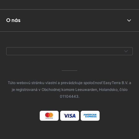
O nás
Túto webovú stránku vlastní a prevádzkuje spoločnosť EasyTerra B.V. a
je registrovaná v Obchodnej komore Leeuwarden, Holandsko, číslo
01104443.