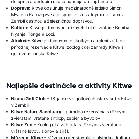
do apríla a obdobím sucha od mája do septembra.
Doprava:
Kitwe obsluhuje medzinárodné letisko Simon
Mwansa Kapwepwe a je spojené s ostatnými mestami v
Zambii cestnou a železničnou dopravou.
Kultúra:
Kitwe je domovom rôznych kultúr vrátane Bemba,
Nyanja, Tonga a Lozi.
Atrakcie:
Kitwe je domovom niekoľkých atrakcií vrátane
prírodnej rezervácie Kitwe, zoologickej záhrady Kitwe a
golfového ihriska Kitwe.
Najlepšie destinácie a aktivity Kitwe
Nkana Golf Club
– 18-jamkové golfové ihrisko v srdci Kitwe
v Zambii.
Kitwe Nature Sanctuary
– prírodná rezervácia s rôznymi
zvieratami vrátane antilop, zebier a byvolov.
Kitwe Zoo
– Zoologická záhrada s rôznymi zvieratami
vrátane levov, slonov a žiráf.
Múzeum Kitwe
– Múzeum predstavujúce históriu a kultúru