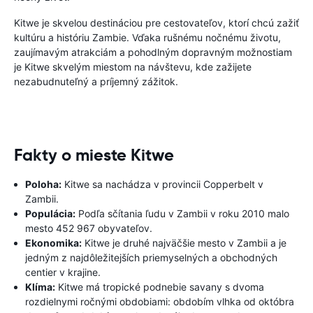
Kitwe je skvelou destináciou pre cestovateľov, ktorí chcú zažiť
kultúru a históriu Zambie. Vďaka rušnému nočnému životu,
zaujímavým atrakciám a pohodlným dopravným možnostiam
je Kitwe skvelým miestom na návštevu, kde zažijete
nezabudnuteľný a príjemný zážitok.
Fakty o mieste Kitwe
Poloha:
Kitwe sa nachádza v provincii Copperbelt v
Zambii.
Populácia:
Podľa sčítania ľudu v Zambii v roku 2010 malo
mesto 452 967 obyvateľov.
Ekonomika:
Kitwe je druhé najväčšie mesto v Zambii a je
jedným z najdôležitejších priemyselných a obchodných
centier v krajine.
Klíma:
Kitwe má tropické podnebie savany s dvoma
rozdielnymi ročnými obdobiami: obdobím vlhka od októbra