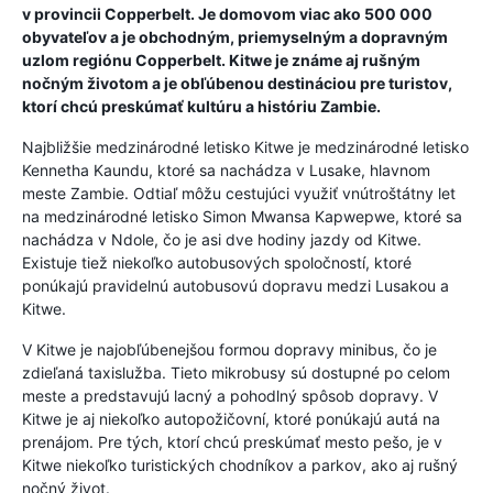
v provincii Copperbelt. Je domovom viac ako 500 000
obyvateľov a je obchodným, priemyselným a dopravným
uzlom regiónu Copperbelt. Kitwe je známe aj rušným
nočným životom a je obľúbenou destináciou pre turistov,
ktorí chcú preskúmať kultúru a históriu Zambie.
Najbližšie medzinárodné letisko Kitwe je medzinárodné letisko
Kennetha Kaundu, ktoré sa nachádza v Lusake, hlavnom
meste Zambie. Odtiaľ môžu cestujúci využiť vnútroštátny let
na medzinárodné letisko Simon Mwansa Kapwepwe, ktoré sa
nachádza v Ndole, čo je asi dve hodiny jazdy od Kitwe.
Existuje tiež niekoľko autobusových spoločností, ktoré
ponúkajú pravidelnú autobusovú dopravu medzi Lusakou a
Kitwe.
V Kitwe je najobľúbenejšou formou dopravy minibus, čo je
zdieľaná taxislužba. Tieto mikrobusy sú dostupné po celom
meste a predstavujú lacný a pohodlný spôsob dopravy. V
Kitwe je aj niekoľko autopožičovní, ktoré ponúkajú autá na
prenájom. Pre tých, ktorí chcú preskúmať mesto pešo, je v
Kitwe niekoľko turistických chodníkov a parkov, ako aj rušný
nočný život.