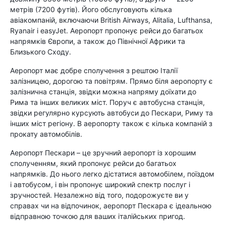
метрів (7200 футів). Його обслуговують кілька
авіакомпаній, включаючи British Airways, Alitalia, Lufthansa,
Ryanair і easyJet. Аеропорт пропонує рейси до багатьох
напрямків Європи, а також до Північної Африки та
Близького Сходу.
Аеропорт має добре сполучення з рештою Італії
залізницею, дорогою та повітрям. Прямо біля аеропорту є
залізнична станція, звідки можна напряму доїхати до
Рима та інших великих міст. Поруч є автобусна станція,
звідки регулярно курсують автобуси до Пескари, Риму та
інших міст регіону. В аеропорту також є кілька компаній з
прокату автомобілів.
Аеропорт Пескари – це зручний аеропорт із хорошим
сполученням, який пропонує рейси до багатьох
напрямків. До нього легко дістатися автомобілем, поїздом
і автобусом, і він пропонує широкий спектр послуг і
зручностей. Незалежно від того, подорожуєте ви у
справах чи на відпочинок, аеропорт Пескара є ідеальною
відправною точкою для ваших італійських пригод.