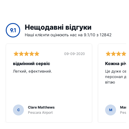
Нещодавні відгуки
9.1
Наші клієнти оцінюють нас на 9.1/10 з 12842
09-09-2020
відмінний сервіс
Кожна річ
Легкий, ефективний.
Це дуже сер
персонал ду
вітаю
Clare Matthews
Mari
C
M
Pescara Airport
Pesca