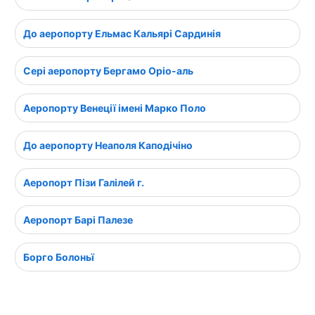
До аеропорту Ельмас Кальярі Сардинія
Сері аеропорту Бергамо Оріо-аль
Аеропорту Венеції імені Марко Поло
До аеропорту Неаполя Каподічіно
Аеропорт Пізи Галілей г.
Аеропорт Барі Палезе
Борго Болоньї