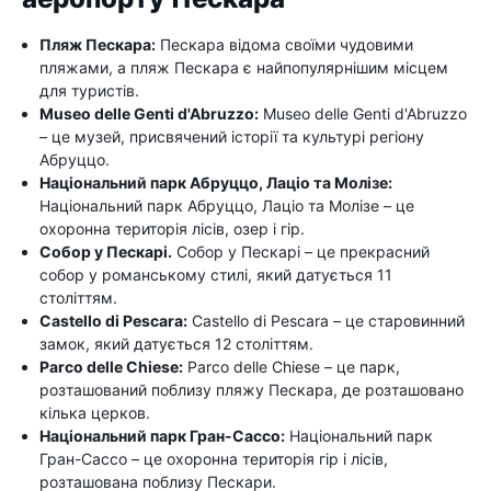
Пляж Пескара:
Пескара відома своїми чудовими
пляжами, а пляж Пескара є найпопулярнішим місцем
для туристів.
Museo delle Genti d'Abruzzo:
Museo delle Genti d'Abruzzo
– це музей, присвячений історії та культурі регіону
Абруццо.
Національний парк Абруццо, Лаціо та Молізе:
Національний парк Абруццо, Лаціо та Молізе – це
охоронна територія лісів, озер і гір.
Собор у Пескарі.
Собор у Пескарі – це прекрасний
собор у романському стилі, який датується 11
століттям.
Castello di Pescara:
Castello di Pescara – це старовинний
замок, який датується 12 століттям.
Parco delle Chiese:
Parco delle Chiese – це парк,
розташований поблизу пляжу Пескара, де розташовано
кілька церков.
Національний парк Гран-Сассо:
Національний парк
Гран-Сассо – це охоронна територія гір і лісів,
розташована поблизу Пескари.