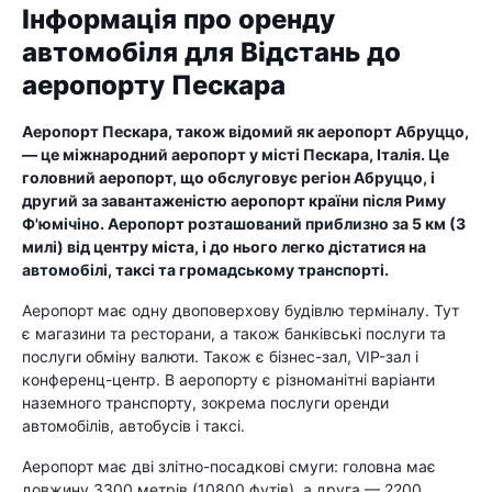
Інформація про оренду
автомобіля для Відстань до
аеропорту Пескара
Аеропорт Пескара, також відомий як аеропорт Абруццо,
— це міжнародний аеропорт у місті Пескара, Італія. Це
головний аеропорт, що обслуговує регіон Абруццо, і
другий за завантаженістю аеропорт країни після Риму
Ф'юмічіно. Аеропорт розташований приблизно за 5 км (3
милі) від центру міста, і до нього легко дістатися на
автомобілі, таксі та громадському транспорті.
Аеропорт має одну двоповерхову будівлю терміналу. Тут
є магазини та ресторани, а також банківські послуги та
послуги обміну валюти. Також є бізнес-зал, VIP-зал і
конференц-центр. В аеропорту є різноманітні варіанти
наземного транспорту, зокрема послуги оренди
автомобілів, автобусів і таксі.
Аеропорт має дві злітно-посадкові смуги: головна має
довжину 3300 метрів (10800 футів), а друга — 2200