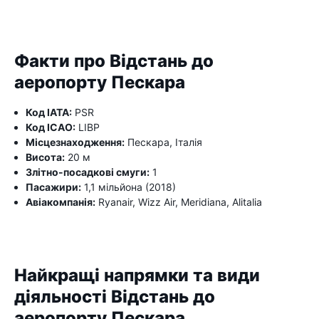
Факти про Відстань до
аеропорту Пескара
Код IATA:
PSR
Код ICAO:
LIBP
Місцезнаходження:
Пескара, Італія
Висота:
20 м
Злітно-посадкові смуги:
1
Пасажири:
1,1 мільйона (2018)
Авіакомпанія:
Ryanair, Wizz Air, Meridiana, Alitalia
Найкращі напрямки та види
діяльності Відстань до
аеропорту Пескара