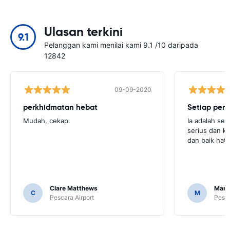
Ulasan terkini
9.1
Pelanggan kami menilai kami 9.1 /10 daripada
12842
09-09-2020
perkhidmatan hebat
Setiap perk
Mudah, cekap.
Ia adalah seb
serius dan ka
dan baik hati
Clare Matthews
Mari
C
M
Pescara Airport
Pesca