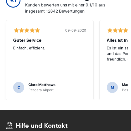
9.1
Kunden bewerten uns mit einer 9.1/10 aus
insgesamt 12842 Bewertungen
09-09-2020
Guter Service
Alles ist in
Einfach, effizient.
Es ist ein s
und das Pers
freundlich. 
Clare Matthews
Mari
C
M
Pescara Airport
Pesca
Hilfe und Kontakt