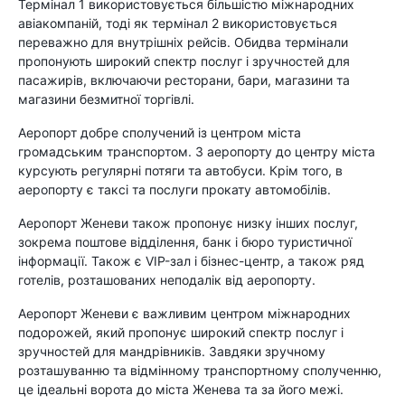
Термінал 1 використовується більшістю міжнародних
авіакомпаній, тоді як термінал 2 використовується
переважно для внутрішніх рейсів. Обидва термінали
пропонують широкий спектр послуг і зручностей для
пасажирів, включаючи ресторани, бари, магазини та
магазини безмитної торгівлі.
Аеропорт добре сполучений із центром міста
громадським транспортом. З аеропорту до центру міста
курсують регулярні потяги та автобуси. Крім того, в
аеропорту є таксі та послуги прокату автомобілів.
Аеропорт Женеви також пропонує низку інших послуг,
зокрема поштове відділення, банк і бюро туристичної
інформації. Також є VIP-зал і бізнес-центр, а також ряд
готелів, розташованих неподалік від аеропорту.
Аеропорт Женеви є важливим центром міжнародних
подорожей, який пропонує широкий спектр послуг і
зручностей для мандрівників. Завдяки зручному
розташуванню та відмінному транспортному сполученню,
це ідеальні ворота до міста Женева та за його межі.