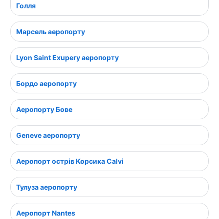
Голля
Марсель аеропорту
Lyon Saint Exupery аеропорту
Бордо аеропорту
Аеропорту Бове
Geneve аеропорту
Аеропорт острів Корсика Calvi
Тулуза аеропорту
Аеропорт Nantes