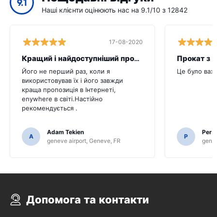
9.1
Наші клієнти оцінюють нас на 9.1/10 з 12842
17-08-2020
Кращий і найдоступніший прокат автомо
Його не перший раз, коли я
Це було важ
використовував їх і його завжди
краща пропозиція в Інтернеті,
enywhere в світі.Настійно
рекомендується .
Adam Tekien
Per K
A
P
geneve airport, Geneve, FR
genev
Допомога та контакти