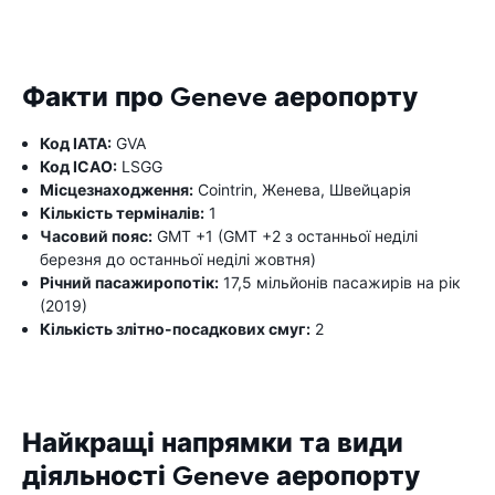
Факти про Geneve аеропорту
Код IATA:
GVA
Код ICAO:
LSGG
Місцезнаходження:
Cointrin, Женева, Швейцарія
Кількість терміналів:
1
Часовий пояс:
GMT +1 (GMT +2 з останньої неділі
березня до останньої неділі жовтня)
Річний пасажиропотік:
17,5 мільйонів пасажирів на рік
(2019)
Кількість злітно-посадкових смуг:
2
Найкращі напрямки та види
діяльності Geneve аеропорту