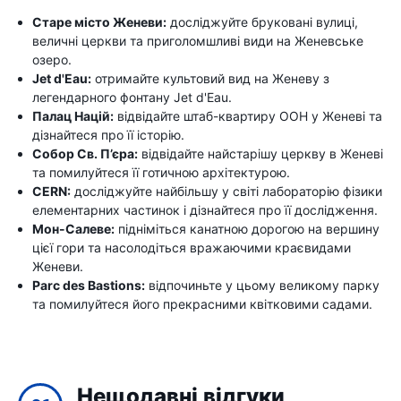
Старе місто Женеви:
досліджуйте бруковані вулиці,
величні церкви та приголомшливі види на Женевське
озеро.
Jet d'Eau:
отримайте культовий вид на Женеву з
легендарного фонтану Jet d'Eau.
Палац Націй:
відвідайте штаб-квартиру ООН у Женеві та
дізнайтеся про її історію.
Собор Св. П’єра:
відвідайте найстарішу церкву в Женеві
та помилуйтеся її готичною архітектурою.
CERN:
досліджуйте найбільшу у світі лабораторію фізики
елементарних частинок і дізнайтеся про її дослідження.
Мон-Салеве:
підніміться канатною дорогою на вершину
цієї гори та насолодіться вражаючими краєвидами
Женеви.
Parc des Bastions:
відпочиньте у цьому великому парку
та помилуйтеся його прекрасними квітковими садами.
Нещодавні відгуки