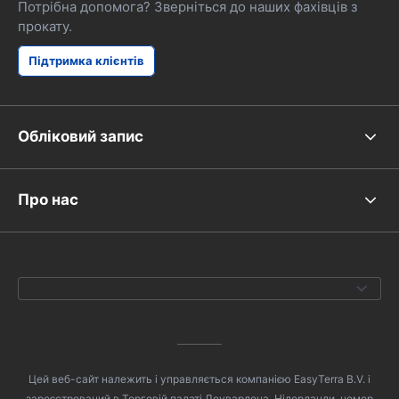
Потрібна допомога? Зверніться до наших фахівців з
прокату.
Підтримка клієнтів
Обліковий запис
Про нас
Цей веб-сайт належить і управляється компанією EasyTerra B.V. і
зареєстрований в Торговій палаті Леувардена, Нідерланди, номер