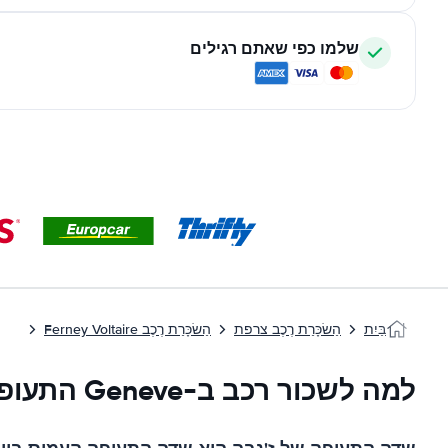
שלמו כפי שאתם רגילים
בַּיִת
הַשׂכָּרַת רֶכֶב צרפת
הַשׂכָּרַת רֶכֶב Ferney Voltaire
למה לשכור רכב ב-Geneve התעופה?