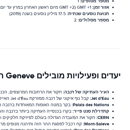
מספר מסופים:
1
אזור זמן:
GMT +1 (GMT +2 מיום ראשון האחרון במרץ עד יום ראשון האחרון באוקטובר)
תנועת נוסעים שנתית:
17.5 מיליון נוסעים בשנה (2019)
מספר מסלולים:
2
יעדים ופעילויות מובילים Geneve התעופה
העיר העתיקה של ז'נבה:
חקור את הרחובות המרוצפים, הכנסי
Jet d'Eau:
קבל נוף איקוני של ז'נבה ממזרקת Jet d'Eau האייקונית.
Palais des Nations:
בקר במטה האומות המאוחדות בז'נבה ו
קתדרלת סנט פייר:
בקרו בכנסייה העתיקה ביותר בז'נבה וה
CERN:
חקור את המעבדה הגדולה בעולם לפיזיקת חלקיקים ו
Mont-Saleve:
קח רכבל לפסגת ההר הזה ותיהנה מנופים מרהי