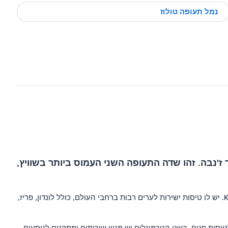
נמל תעופה טולוז
ומי הראשי בשוויץ וממוקם 4 ק"מ צפון מערבה של העיר ז'נבה. זהו שדה התעופה השני העמוס ביותר בשוויץ,
שדה התעופה של ז'נבה מוגש על ידי מגוון חברות תעופה, כולל אייר פראנס, בריטיש איירווייס, לופטהנזה, Swiss International Air Lines ו-KLM. יש לו טיסות ישירות לערים רבות ברחבי העולם, כולל לונדון, פריז,
טרמינל 2. טרמינל 1 משמש את רוב חברות התעופה הבינלאומיות, בעוד שטרמינל 2 משמש בעיקר לטיסות פנים. בשני הטרמינלים יש מגוון שירותים ומתקנים לנוסעים,