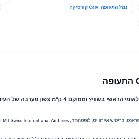
נמל התעופה Calvi קורסיקה
שדה התעופה של ז'נבה (GVA) הוא נמל התעופה הבינלא
לשדה התעופה שני טרמינלים, טרמינל 1 ו