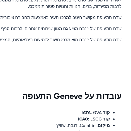
לרבות מסעדות, ברים, חנויות וחנויות פטורות ממכס.
שדה התעופה מקושר היטב למרכז העיר באמצעות תחבורה ציבורית. יש
שדה התעופה של ז'נבה מציע גם מגוון שירותים אחרים, לרבות סניף דואר, בנק ודלפק מידע תיירותי. יש גם טרקל
שדה התעופה של ז'נבה הוא מרכז חשוב לנסיעות בינלאומיות, המציע מ
עובדות על Geneve התעופה
קוד IATA:
GVA
קוד ICAO:
LSGG
מיקום:
Cointrin, ז'נבה, שוויץ