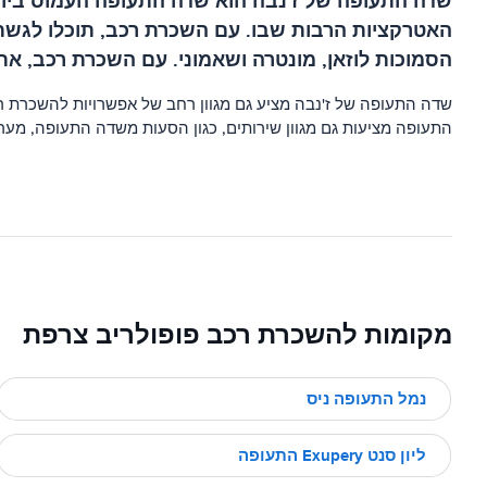
שדה התעופה של ז'נבה הוא שדה התעופה העמוס ביות
האטרקציות הרבות שבו. עם השכרת רכב, תוכלו לגשת 
הסמוכות לוזאן, מונטרה ושאמוני. עם השכרת רכב, את
שדה התעופה של ז'נבה מציע גם מגוון רחב של אפשרויות להשכרת 
התעופה מציעות גם מגוון שירותים, כגון הסעות משדה התעופה, מערכות ניווט GPS וביטוח. עם השכרת רכב בנמל התעופה של ז'נבה, אתה יכול לחקור את האז
מקומות להשכרת רכב פופולריב צרפת
נמל התעופה ניס
ליון סנט Exupery התעופה