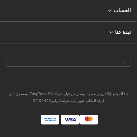
الحساب
نبذة عنا
هذا الموقع الإلكتروني مملوك ومدار من قبل شركة EasyTerra B.V. ومسجل لدى
غرفة التجارة ليوواردن، هولندا، رقم 01104443