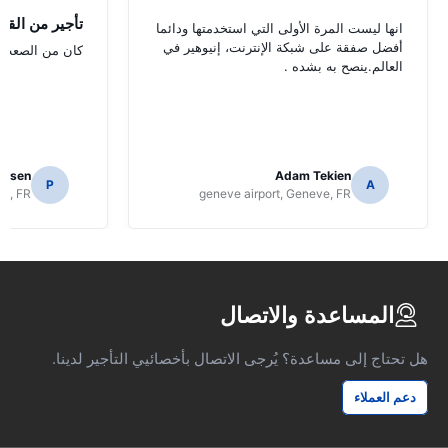
تأجير من الق
انها ليست المرة الأولى التي استخدمتها ودائما
أفضل صفقة على شبكة الإنترنت، إنيوهير في
كان من الصعب ال
العالم.ينصح به بشده .
tensen
Adam Tekien
P
A
ve, FR
geneve airport, Geneve, FR
المساعدة والاتصال
هل تحتاج إلى مساعدة؟ يُرجى الاتصال بأخصائيي التأجير لدينا.
دعم العملاء