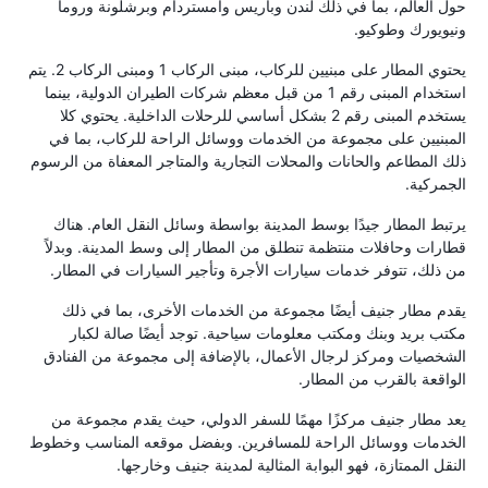
حول العالم، بما في ذلك لندن وباريس وأمستردام وبرشلونة وروما
ونيويورك وطوكيو.
يحتوي المطار على مبنيين للركاب، مبنى الركاب 1 ومبنى الركاب 2. يتم
استخدام المبنى رقم 1 من قبل معظم شركات الطيران الدولية، بينما
يستخدم المبنى رقم 2 بشكل أساسي للرحلات الداخلية. يحتوي كلا
المبنيين على مجموعة من الخدمات ووسائل الراحة للركاب، بما في
ذلك المطاعم والحانات والمحلات التجارية والمتاجر المعفاة من الرسوم
الجمركية.
يرتبط المطار جيدًا بوسط المدينة بواسطة وسائل النقل العام. هناك
قطارات وحافلات منتظمة تنطلق من المطار إلى وسط المدينة. وبدلاً
من ذلك، تتوفر خدمات سيارات الأجرة وتأجير السيارات في المطار.
يقدم مطار جنيف أيضًا مجموعة من الخدمات الأخرى، بما في ذلك
مكتب بريد وبنك ومكتب معلومات سياحية. توجد أيضًا صالة لكبار
الشخصيات ومركز لرجال الأعمال، بالإضافة إلى مجموعة من الفنادق
الواقعة بالقرب من المطار.
يعد مطار جنيف مركزًا مهمًا للسفر الدولي، حيث يقدم مجموعة من
الخدمات ووسائل الراحة للمسافرين. وبفضل موقعه المناسب وخطوط
النقل الممتازة، فهو البوابة المثالية لمدينة جنيف وخارجها.