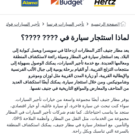
الصفحة الرئيسية
تأجير السيارات فرنسا
تأجير السيارات فولتير
لماذا استئجار سيارة في ???? ????؟
يعد مطار جنيف أكثر المطارات ازدحامًا في سويسرا ويعمل كبوابة إلى
البلاد. يعد استئجار سيارة في المطار وسيلة رائعة لاستكشاف المنطقة
ومعالمها العديدة. مع خدمة تأجير السيارات، يمكنك الوصول بسهولة إلى
منتجعات التزلج القريبة، أو القيام برحلة يومية إلى جبال الألب الفرنسية
والإيطالية القريبة، أو زيارة المدن القريبة مثل لوزان ومونترو
وشامونيكس. ومن خلال استئجار سيارة، يمكنك أيضًا استكشاف العديد
من المتاحف والمعارض والمواقع التاريخية في جنيف نفسها.
يوفر مطار جنيف أيضًا مجموعة واسعة من خيارات تأجير السيارات.
سواء كنت تبحث عن سيارة فاخرة، أو سيارة عائلية، أو خيار اقتصادي،
ستجد ما يناسب احتياجاتك. كما تقدم شركات تأجير السيارات في المطار
مجموعة من الخدمات، مثل النقل من المطار، وأنظمة الملاحة GPS،
والتأمين. مع استئجار سيارة في مطار جنيف، يمكنك استكشاف المنطقة
بالسرعة التي تناسبك وبكل راحة.