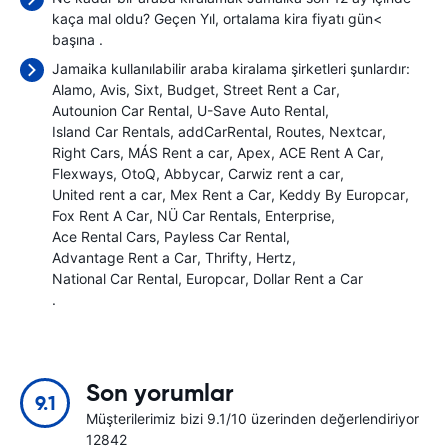
kaça mal oldu? Geçen Yıl, ortalama kira fiyatı gün<
başına
.
Jamaika kullanılabilir araba kiralama şirketleri şunlardır:
Alamo
Avis
Sixt
Budget
Street Rent a Car
Autounion Car Rental
U-Save Auto Rental
Island Car Rentals
addCarRental
Routes
Nextcar
Right Cars
MÁS Rent a car
Apex
ACE Rent A Car
Flexways
OtoQ
Abbycar
Carwiz rent a car
United rent a car
Mex Rent a Car
Keddy By Europcar
Fox Rent A Car
NÜ Car Rentals
Enterprise
Ace Rental Cars
Payless Car Rental
Advantage Rent a Car
Thrifty
Hertz
National Car Rental
Europcar
Dollar Rent a Car
.
Son yorumlar
9.1
Müşterilerimiz bizi 9.1/10 üzerinden değerlendiriyor
12842