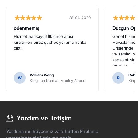
28-06-2020
ödenmemiş
Düzgün Ope
Hizmet harikaydı! İlk önce aracı
Genel hizme
kiralarken biraz şüpheciydı ama harika
Havaalanında
çıktı!
Ofislerinde p
ve samimi bir
kapsamlı sigo
öneririz.
William Wong
Rober
W
R
Kingston Norman Manley Airport
Kings
Yardım ve iletişim
Yardıma mı ihtiyacınız var? Lütfen kiralama