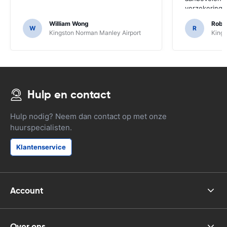
verzekerings
nemen.
William Wong
Rober
W
R
Kingston Norman Manley Airport
Kings
Hulp en contact
Hulp nodig? Neem dan contact op met onze
huurspecialisten.
Klantenservice
Account
Over ons