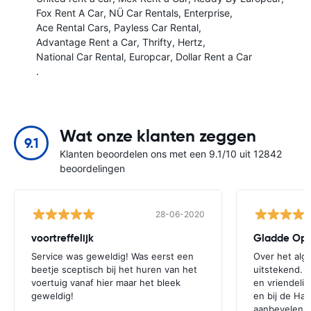
Fox Rent A Car
NÜ Car Rentals
Enterprise
Ace Rental Cars
Payless Car Rental
Advantage Rent a Car
Thrifty
Hertz
National Car Rental
Europcar
Dollar Rent a Car
.
Wat onze klanten zeggen
9.1
Klanten beoordelen ons met een 9.1/10 uit 12842
beoordelingen
28-06-2020
voortreffelijk
Gladde Ope
Service was geweldig! Was eerst een
Over het alg
beetje sceptisch bij het huren van het
uitstekend. 
voertuig vanaf hier maar het bleek
en vriendeli
geweldig!
en bij de Hal
aanbevelen o