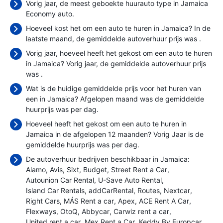
Vorig jaar, de meest geboekte huurauto type in Jamaica
Economy auto.
Hoeveel kost het om een auto te huren in Jamaica? In de
laatste maand, de gemiddelde autoverhuur prijs was
.
Vorig jaar, hoeveel heeft het gekost om een auto te huren
in Jamaica? Vorig jaar, de gemiddelde autoverhuur prijs
was
.
Wat is de huidige gemiddelde prijs voor het huren van
een in Jamaica? Afgelopen maand was de gemiddelde
huurprijs was
per dag.
Hoeveel heeft het gekost om een auto te huren in
Jamaica in de afgelopen 12 maanden? Vorig Jaar is de
gemiddelde huurprijs was
per dag.
De autoverhuur bedrijven beschikbaar in Jamaica:
Alamo
Avis
Sixt
Budget
Street Rent a Car
Autounion Car Rental
U-Save Auto Rental
Island Car Rentals
addCarRental
Routes
Nextcar
Right Cars
MÁS Rent a car
Apex
ACE Rent A Car
Flexways
OtoQ
Abbycar
Carwiz rent a car
United rent a car
Mex Rent a Car
Keddy By Europcar