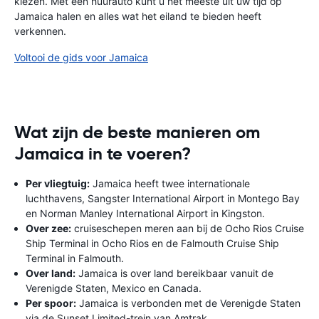
kiezen. Met een huurauto kunt u het meeste uit uw tijd op
Jamaica halen en alles wat het eiland te bieden heeft
verkennen.
Voltooi de gids voor Jamaica
Wat zijn de beste manieren om
Jamaica in te voeren?
Per vliegtuig:
Jamaica heeft twee internationale
luchthavens, Sangster International Airport in Montego Bay
en Norman Manley International Airport in Kingston.
Over zee:
cruiseschepen meren aan bij de Ocho Rios Cruise
Ship Terminal in Ocho Rios en de Falmouth Cruise Ship
Terminal in Falmouth.
Over land:
Jamaica is over land bereikbaar vanuit de
Verenigde Staten, Mexico en Canada.
Per spoor:
Jamaica is verbonden met de Verenigde Staten
via de Sunset Limited-trein van Amtrak.