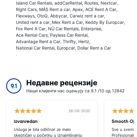
Island Car Rentals
addCarRental
Routes
Nextcar
Right Cars
MÁS Rent a car
Apex
ACE Rent A Car
Flexways
OtoQ
Abbycar
Carwiz rent a car
United rent a car
Mex Rent a Car
Keddy By Europcar
Fox Rent A Car
NÜ Car Rentals
Enterprise
Ace Rental Cars
Payless Car Rental
Advantage Rent a Car
Thrifty
Hertz
National Car Rental
Europcar
Dollar Rent a Car
.
Недавне рецензије
9.1
Наши клијенти нас оцењују са 9.1 /10 од 12842
28-06-2020
izvanredan
Smooth Ope
Usluga je bila odlična! Je malo
Sve u svemu u
skeptičan u početku u iznajmljivanju
Profesionalno 