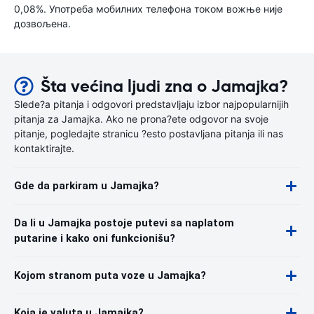
0,08%. Употреба мобилних телефона током вожње није
дозвољена.
Šta većina ljudi zna o Jamajka?
Slede?a pitanja i odgovori predstavljaju izbor najpopularnijih
pitanja za Jamajka. Ako ne prona?ete odgovor na svoje
pitanje, pogledajte stranicu ?esto postavljana pitanja ili nas
kontaktirajte.
Gde da parkiram u Jamajka?
Da li u Jamajka postoje putevi sa naplatom
putarine i kako oni funkcionišu?
Kojom stranom puta voze u Jamajka?
Koja je valuta u Jamajka?