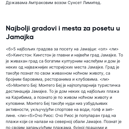
Државама Амтраковим возом Сунсет Лимитед.
Najbolji gradovi i mesta za posetu u
Jamajka
<б>5 најбољих градова за посету на Јамајци: <ол> <ли>
<б>Кингстон: Кингстон је главни и највећи град Јамајке. То
је живахан град са богатим културним наслеђем и дом је
неких од најважнијих историјских места Јамајке. Град је
такође познат по свом живахном ноћном животу, са
бројним баровима, ресторанима и клубовима. <ли>
<б>Монтего Беј: Монтего Беј је најпопуларнија туристичка
дестинација Јамајке. То је дом неких од најбољих плажа
на Карибима, а познато је по живом ноћном животу и
куповини. Монтего Беј такође нуди низ узбудљивих
активности, укључујући спортове на води, голф и зип-
лине. <ли><б>Очо Риос: Очо Риос је популаран град на
плажи који се налази на северној обали Јамајке. Познат је
по својим запањујућим плажама, бујној прашуми и