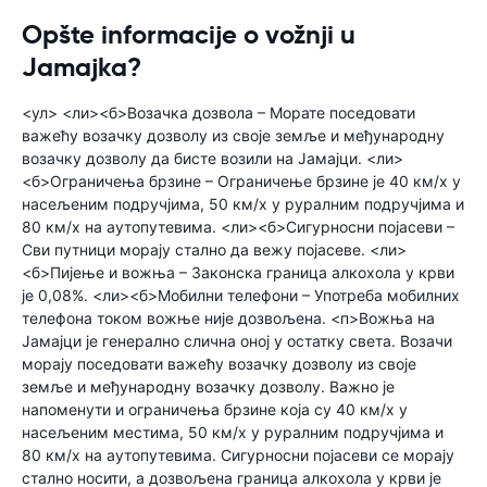
Opšte informacije o vožnji u
Jamajka?
<ул> <ли><б>Возачка дозвола – Морате поседовати
важећу возачку дозволу из своје земље и међународну
возачку дозволу да бисте возили на Јамајци. <ли>
<б>Ограничења брзине – Ограничење брзине је 40 км/х у
насељеним подручјима, 50 км/х у руралним подручјима и
80 км/х на аутопутевима. <ли><б>Сигурносни појасеви –
Сви путници морају стално да вежу појасеве. <ли>
<б>Пијење и вожња – Законска граница алкохола у крви
је 0,08%. <ли><б>Мобилни телефони – Употреба мобилних
телефона током вожње није дозвољена. <п>Вожња на
Јамајци је генерално слична оној у остатку света. Возачи
морају поседовати важећу возачку дозволу из своје
земље и међународну возачку дозволу. Важно је
напоменути и ограничења брзине која су 40 км/х у
насељеним местима, 50 км/х у руралним подручјима и
80 км/х на аутопутевима. Сигурносни појасеви се морају
стално носити, а дозвољена граница алкохола у крви је