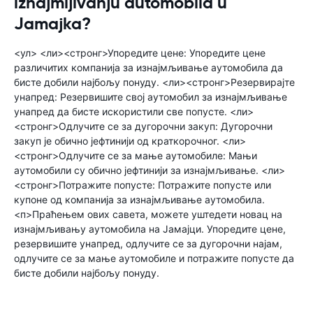
iznajmljivanju automobila u
Jamajka?
<ул> <ли><стронг>Упоредите цене: Упоредите цене
различитих компанија за изнајмљивање аутомобила да
бисте добили најбољу понуду. <ли><стронг>Резервирајте
унапред: Резервишите свој аутомобил за изнајмљивање
унапред да бисте искористили све попусте. <ли>
<стронг>Одлучите се за дугорочни закуп: Дугорочни
закуп је обично јефтинији од краткорочног. <ли>
<стронг>Одлучите се за мање аутомобиле: Мањи
аутомобили су обично јефтинији за изнајмљивање. <ли>
<стронг>Потражите попусте: Потражите попусте или
купоне од компанија за изнајмљивање аутомобила.
<п>Праћењем ових савета, можете уштедети новац на
изнајмљивању аутомобила на Јамајци. Упоредите цене,
резервишите унапред, одлучите се за дугорочни најам,
одлучите се за мање аутомобиле и потражите попусте да
бисте добили најбољу понуду.