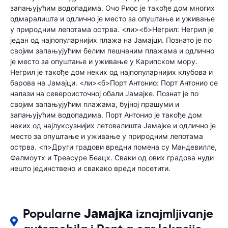
запањујућим водопадима. Очо Риос је такође дом многих
одмаралишта и одлично је место за опуштање и уживање
у природним лепотама острва. <ли><б>Негрил: Негрил је
један од најпопуларнијих плажа на Јамајци. Познато је по
својим запањујућим белим пешчаним плажама и одлично
је место за опуштање и уживање у Карипском мору.
Негрил је такође дом неких од најпопуларнијих клубова и
барова на Јамајци. <ли><б>Порт Антонио: Порт Антонио се
налази на североисточној обали Јамајке. Познат је по
својим запањујућим плажама, бујној прашуми и
запањујућим водопадима. Порт Антонио је такође дом
неких од најлуксузнијих летовалишта Јамајке и одлично је
место за опуштање и уживање у природним лепотама
острва. <п>Други градови вредни помена су Мандевилле,
Фалмоутх и Треасуре Беацх. Сваки од ових градова нуди
нешто јединствено и свакако вреди посетити.
Popularne Јамајка iznajmljivanje