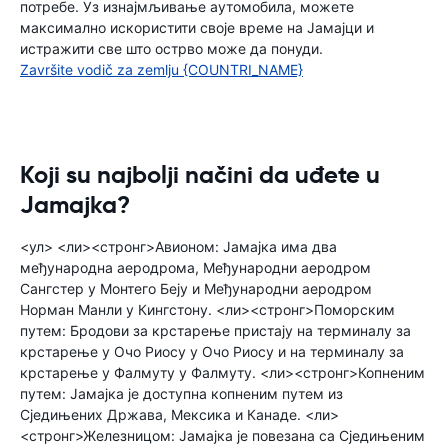
потребе. Уз изнајмљивање аутомобила, можете
максимално искористити своје време на Јамајци и
истражити све што острво може да понуди.
Završite vodič za zemlju {COUNTRI_NAME}
Koji su najbolji načini da uđete u
Jamajka?
<ул> <ли><стронг>Авионом: Јамајка има два
међународна аеродрома, Међународни аеродром
Сангстер у Монтего Беју и Међународни аеродром
Норман Манли у Кингстону. <ли><стронг>Поморским
путем: Бродови за крстарење пристају на терминалу за
крстарење у Очо Риосу у Очо Риосу и на терминалу за
крстарење у Фалмуту у Фалмуту. <ли><стронг>Копненим
путем: Јамајка је доступна копненим путем из
Сједињених Држава, Мексика и Канаде. <ли>
<стронг>Железницом: Јамајка је повезана са Сједињеним