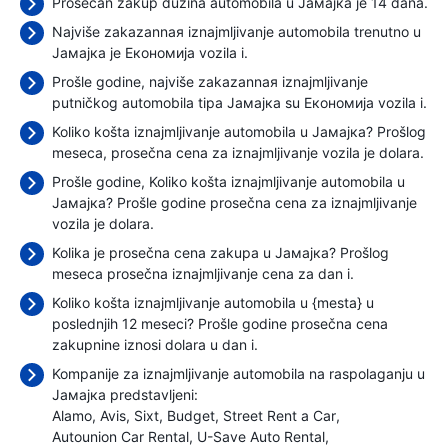
Prosečan zakup dužina automobila u Јамајка je 14 dana.
Najviše zakazannaя iznajmljivanje automobila trenutno u
Јамајка je Економија vozila i.
Prošle godine, najviše zakazannaя iznajmljivanje
putničkog automobila tipa Јамајка su Економија vozila i.
Koliko košta iznajmljivanje automobila u Јамајка? Prošlog
meseca, prosečna cena za iznajmljivanje vozila je
dolara.
Prošle godine, Koliko košta iznajmljivanje automobila u
Јамајка? Prošle godine prosečna cena za iznajmljivanje
vozila je
dolara.
Kolika je prosečna cena zakupa u Јамајка? Prošlog
meseca prosečna iznajmljivanje cena
za dan i.
Koliko košta iznajmljivanje automobila u {mesta} u
poslednjih 12 meseci? Prošle godine prosečna cena
zakupnine iznosi
dolara u dan i.
Kompanije za iznajmljivanje automobila na raspolaganju u
Јамајка predstavljeni:
Alamo
Avis
Sixt
Budget
Street Rent a Car
Autounion Car Rental
U-Save Auto Rental