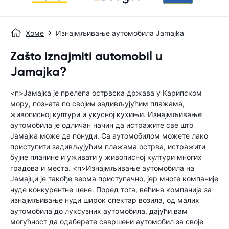
Хоме
Изнајмљивање аутомобила Jamajka
Zašto iznajmiti automobil u
Jamajka?
<п>Јамајка је прелепа острвска држава у Карипском
мору, позната по својим задивљујућим плажама,
живописној култури и укусној кухињи. Изнајмљивање
аутомобила је одличан начин да истражите све што
Јамајка може да понуди. Са аутомобилом можете лако
приступити задивљујућим плажама острва, истражити
бујне планине и уживати у живописној култури многих
градова и места. <п>Изнајмљивање аутомобила на
Јамајци је такође веома приступачно, јер многе компаније
нуде конкурентне цене. Поред тога, већина компанија за
изнајмљивање нуди широк спектар возила, од малих
аутомобила до луксузних аутомобила, дајући вам
могућност да одаберете савршени аутомобил за своје