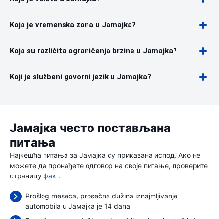
Koja je vremenska zona u Jamajka?
Koja su različita ograničenja brzine u Jamajka?
Koji je službeni govorni jezik u Jamajka?
Јамајка често постављана
питања
Најчешћа питања за Јамајка су приказана испод. Ако не
можете да пронађете одговор на своје питање, проверите
страницу
фак
.
Prošlog meseca, prosečna dužina iznajmljivanje
automobila u Јамајка je 14 dana.