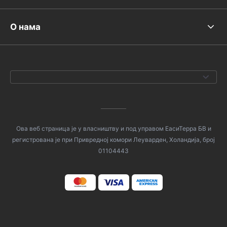
О нама
Ова веб страница је у власништву и под управом ЕасиТерра БВ и
регистрована је при Привредној комори Леуварден, Холандија, број
01104443