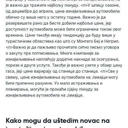
је важно да тражите најбољу понуду. <п>У шпицу сезоне,
од децембра до априла, цене изнајмљивања аутомобила
обично су више него у остатку године. Важно је да
резервишете рано да бисте добили најбоље цене, јер
доступност аутомобила може бити ограничена током овог
времена. Цене такође имају тенденцију да буду више у
туристичким областима као што су Монтего Беј и Негрил.
<п>Важно је да пажљиво прочитате ситно писмо уговора
о закупу пре потписивања. Многе компаније за
изнајмљивање наплаћују додатне накнаде за осигурање,
порезе и друге услуге. Такође је важно узети у обзир цену
гаса, јер цене варирају од станице до станице. <п>Све у
свему, цене изнајмљивања аутомобила на Јамајци могу
бити прилично разумне. Уз мало истраживања и
планирања, могуће је пронаћи сјајну понуду за
изнајмљивање аутомобила на Јамајци.
Kako mogu da uštedim novac na