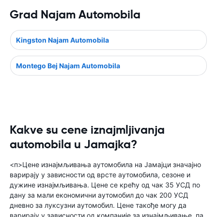
Grad Najam Automobila
Kingston Najam Automobila
Montego Bej Najam Automobila
Kakve su cene iznajmljivanja
automobila u Jamajka?
<п>Цене изнајмљивања аутомобила на Јамајци значајно
варирају у зависности од врсте аутомобила, сезоне и
дужине изнајмљивања. Цене се крећу од чак 35 УСД по
дану за мали економични аутомобил до чак 200 УСД
дневно за луксузни аутомобил. Цене такође могу да
варирају у зависности од компаније за изнајмљивање, па