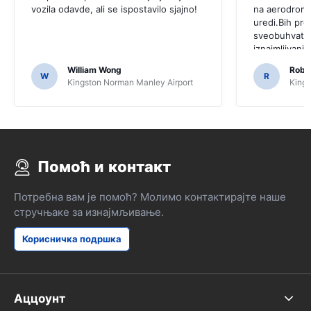
vozila odavde, ali se ispostavilo sjajno!
na aerodromu
uredi.Bih pr
sveobuhvatno
iznajmljivanj
William Wong
Rober
W
R
Kingston Norman Manley Airport
Kings
Помоћ и контакт
Потребна вам је помоћ? Молимо контактирајте наше
стручњаке за изнајмљивање.
Корисничка подршка
Аццоунт