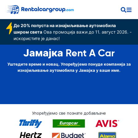
До 20% попуста на изнајмљивање аутомобила
широм света
Ова промоција важи до 11. август 2026. -
искористите је данас!
Јамајка Rent A Car
Уштедите време и новац. Упоређујемо понуде компанија за
изнајмљивање аутомобила у Јамајка у ваше име.
Упоређујемо све познате добављаче