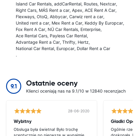
Island Car Rentals
addCarRental
Routes
Nextcar
Right Cars
MÁS Rent a car
Apex
ACE Rent A Car
Flexways
OtoQ
Abbycar
Carwiz rent a car
United rent a car
Mex Rent a Car
Keddy By Europcar
Fox Rent A Car
NÜ Car Rentals
Enterprise
Ace Rental Cars
Payless Car Rental
Advantage Rent a Car
Thrifty
Hertz
National Car Rental
Europcar
Dollar Rent a Car
.
Ostatnie oceny
9.1
Klienci oceniają nas na 9.1/10 w 12840 recenzjach
28-06-2020
Wybitny
Gładki Ope
Obsługa była świetna! Było trochę
Ogólnie rzecz
sceptycznie po pierwsze w wynajmie
doskonała. P