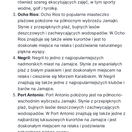
również szereg ekscytujących zajęć, w tym sporty
wodne, golf i tyrolkę.
Ocho Rios:
Ocho Rios to popularne miasteczko
plażowe położone na północnym wybrzeżu Jamajki.
Słynie z przepięknych plaż, bujnych lasów
deszczowych i zachwycających wodospadów. W Ocho
Rios znajduje się także wiele kurortów i jest to
doskonałe miejsce na relaks i podziwianie naturalnego
piękna wyspy.
Negril:
Negril to jedno z najpopularniejszych
nadmorskich miast na Jamajce. Słynie ze wspaniałych
plaż z białym piaskiem i jest doskonałym miejscem na
relaks i cieszenie się Morzem Karaibskim. W Negril
znajdują się także jedne z najpopularniejszych klubów i
barów na Jamajce.
Port Antonio:
Port Antonio położony jest na północno-
wschodnim wybrzeżu Jamajki. Słynie z przepięknych
plaż, bujnych lasów deszczowych i zachwycających
wodospadów. W Port Antonio znajdują się także jedne z
najbardziej luksusowych kurortów na Jamajce i jest
doskonałym miejscem na relaks i podziwianie
naturalnego piękna wyspy.