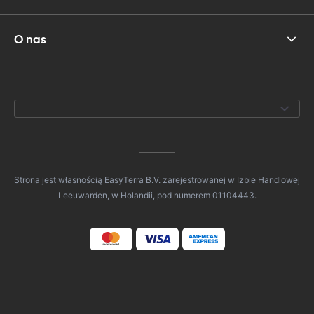
O nas
Strona jest własnością EasyTerra B.V. zarejestrowanej w Izbie Handlowej
Leeuwarden, w Holandii, pod numerem 01104443.