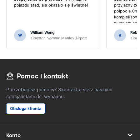
pojazdu stąd, ale okazało się świetne!
przyjazny zes
półpodła.Chc
kompleksową
wynajem sa
William Wong
Rober
W
R
Kingston Norman Manley Airport
Kings
Pomoc i kontakt
Potrzebujesz pomocy? Skontaktuj się z naszymi
specjalistami ds. wynajmu.
Obsługa klienta
Konto