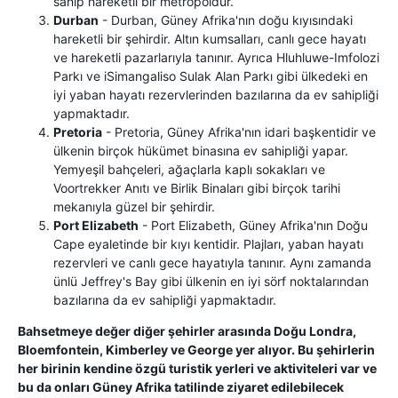
sahip hareketli bir metropoldür.
Durban
- Durban, Güney Afrika'nın doğu kıyısındaki
hareketli bir şehirdir. Altın kumsalları, canlı gece hayatı
ve hareketli pazarlarıyla tanınır. Ayrıca Hluhluwe-Imfolozi
Parkı ve iSimangaliso Sulak Alan Parkı gibi ülkedeki en
iyi yaban hayatı rezervlerinden bazılarına da ev sahipliği
yapmaktadır.
Pretoria
- Pretoria, Güney Afrika'nın idari başkentidir ve
ülkenin birçok hükümet binasına ev sahipliği yapar.
Yemyeşil bahçeleri, ağaçlarla kaplı sokakları ve
Voortrekker Anıtı ve Birlik Binaları gibi birçok tarihi
mekanıyla güzel bir şehirdir.
Port Elizabeth
- Port Elizabeth, Güney Afrika'nın Doğu
Cape eyaletinde bir kıyı kentidir. Plajları, yaban hayatı
rezervleri ve canlı gece hayatıyla tanınır. Aynı zamanda
ünlü Jeffrey's Bay gibi ülkenin en iyi sörf noktalarından
bazılarına da ev sahipliği yapmaktadır.
Bahsetmeye değer diğer şehirler arasında Doğu Londra,
Bloemfontein, Kimberley ve George yer alıyor. Bu şehirlerin
her birinin kendine özgü turistik yerleri ve aktiviteleri var ve
bu da onları Güney Afrika tatilinde ziyaret edilebilecek