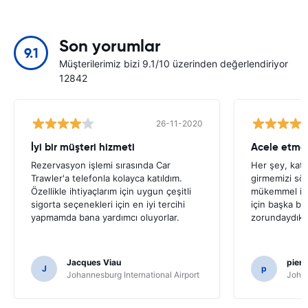
Son yorumlar
9.1
Müşterilerimiz bizi 9.1/10 üzerinden değerlendiriyor
12842
26-11-2020
İyi bir müşteri hizmeti
Acele etme
Rezervasyon işlemi sırasında Car
Her şey, kati
Trawler'a telefonla kolayca katıldım.
girmemizi sö
Özellikle ihtiyaçlarım için uygun çeşitli
mükemmel icr
sigorta seçenekleri için en iyi tercihi
için başka bi
yapmamda bana yardımcı oluyorlar.
zorundaydık.
Jacques Viau
pier
J
p
Johannesburg International Airport
Johan