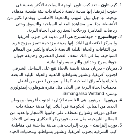
كيب تاون
- تعد كيب تاون الوجهة السياحية الأكثر شعبية في
جنوب إفريقيا. إنها مدينة نابضة بالحياة ذات بيئة طبيعية مذهلة،
ويحيط بها جبل تيبل المهيب والمحيط الأطلسي. ويقدم الكثير من
الأنشطة، بدءًا من مشاهدة المعالم السياحية والتسوق وحتى
رياضات المغامرة ورحلات السفاري في الحياة البرية.
جوهانسبرج
- جوهانسبرج هي أكبر مدينة في جنوب أفريقيا
والمركز الاقتصادي للبلاد. إنها مدينة مزدحمة تتميز بمزيج فريد
من الثقافات والحياة الليلية النابضة بالحياة والكثير من المعالم
السياحية، بما في ذلك متحف الفصل العنصري وحديقة حيوان
جوهانسبرج وحدائق والتر سيسولو النباتية.
ديربان
- ديربان مدينة نابضة بالحياة تقع على الساحل الشرقي
لجنوب أفريقيا. وتشتهر بشواطئها الذهبية والحياة الليلية النابضة
بالحياة والأسواق الصاخبة. كما أنها موطن لبعض من أفضل
محميات الحياة البرية في البلاد، مثل متنزه هلوهلوي-إيمفولوزي
ومتنزه iSimangaliso Wetland.
بريتوريا
- بريتوريا هي العاصمة الإدارية لجنوب أفريقيا، وموطن
العديد من المباني الحكومية في البلاد. إنها مدينة جميلة ذات
حدائق مورقة وشوارع تصطف على جانبيها الأشجار والعديد من
المعالم التاريخية، مثل نصب فورتريكر التذكاري ومباني الاتحاد.
بورت إليزابيث
- بورت إليزابيث هي مدينة ساحلية في مقاطعة
كيب الشرقية بجنوب أفريقيا. وتشتهر بشواطئها ومحميات الحياة