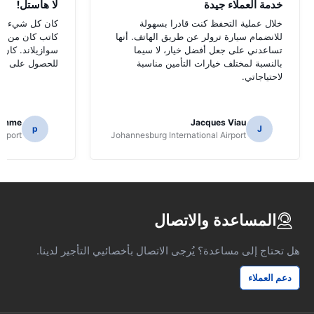
خدمة العملاء جيدة
لا هاستل!
خلال عملية التحفظ كنت قادرا بسهولة
كان كل شيء إك
للانضمام سيارة ترولر عن طريق الهاتف. أنها
كاتب كان من ال
تساعدني على جعل أفضل خيار، لا سيما
سوازيلاند. كان 
بالنسبة لمختلف خيارات التأمين مناسبة
للحصول على هذه
لاحتياجاتي.
homme
Jacques Viau
p
J
irport
Johannesburg International Airport
المساعدة والاتصال
هل تحتاج إلى مساعدة؟ يُرجى الاتصال بأخصائيي التأجير لدينا.
دعم العملاء