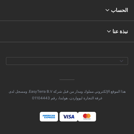
الحساب
نبذة عنا
هذا الموقع الإلكتروني مملوك ومدار من قبل شركة EasyTerra B.V. ومسجل لدى
غرفة التجارة ليوواردن، هولندا، رقم 01104443