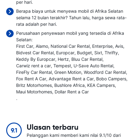
per hari.
Berapa biaya untuk menyewa mobil di Afrika Selatan
selama 12 bulan terakhir? Tahun lalu, harga sewa rata-
rata adalah
per hari.
Perusahaan penyewaan mobil yang tersedia di Afrika
Selatan:
First Car
Alamo
National Car Rental
Enterprise
Avis
Bidvest Car Rental
Europcar
Budget
Sixt
Thrifty
Keddy By Europcar
Hertz
Bluu Car Rental
Carwiz rent a car
Tempest
U-Save Auto Rental
FireFly Car Rental
Green Motion
Woodford Car Rental
Fox Rent A Car
Advantage Rent a Car
Bobo Campers
Britz Motorhomes
Bushlore Africa
KEA Campers
Maui Motorhomes
Dollar Rent a Car
.
Ulasan terbaru
9.1
Pelanggan kami memberi kami nilai 9.1/10 dari