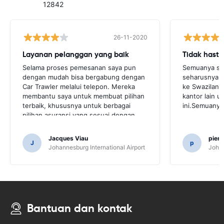
12842
26-11-2020
Layanan pelanggan yang baik
Tidak hastl
Selama proses pemesanan saya pun
Semuanya se
dengan mudah bisa bergabung dengan
seharusnya d
Car Trawler melalui telepon. Mereka
ke Swaziland
membantu saya untuk membuat pilihan
kantor lain 
terbaik, khususnya untuk berbagai
ini.Semuanya
pilihan asuransi yang sesuai dengan
kebutuhan saya.
Jacques Viau
pier
J
p
Johannesburg International Airport
Johan
Bantuan dan kontak