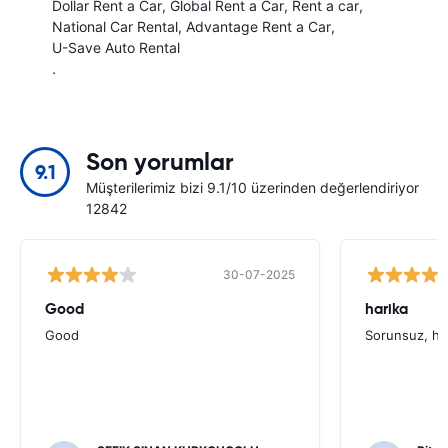
Dollar Rent a Car
Global Rent a Car
Rent a car
National Car Rental
Advantage Rent a Car
U-Save Auto Rental
.
Son yorumlar
9.1
Müşterilerimiz bizi 9.1/10 üzerinden değerlendiriyor
12842
30-07-2025
Good
harika
Good
Sorunsuz, hı