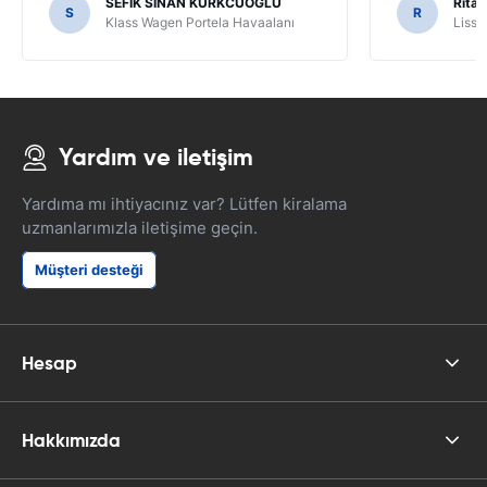
SEFIK SINAN KURKCUOGLU
Rita 
S
R
Klass Wagen Portela Havaalanı
Lissa
Yardım ve iletişim
Yardıma mı ihtiyacınız var? Lütfen kiralama
uzmanlarımızla iletişime geçin.
Müşteri desteği
Hesap
Hakkımızda