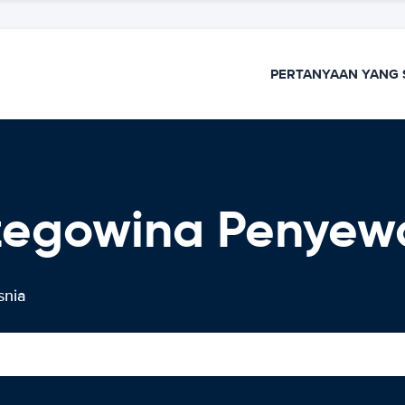
PERTANYAAN YANG 
zegowina Penyew
snia