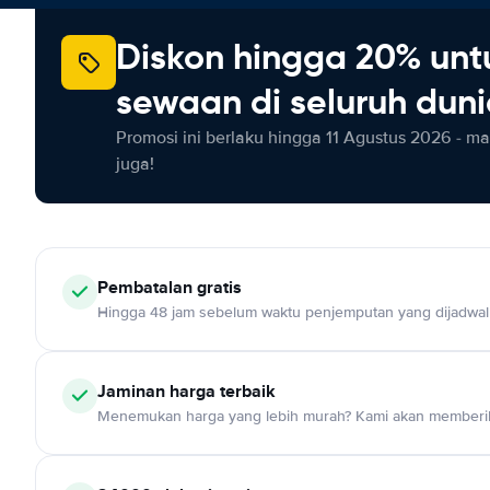
Diskon hingga 20% unt
sewaan di seluruh dun
Promosi ini berlaku hingga 11 Agustus 2026 - m
juga!
Pembatalan gratis
Hingga 48 jam sebelum waktu penjemputan yang dijadwa
Jaminan harga terbaik
Menemukan harga yang lebih murah? Kami akan memberik