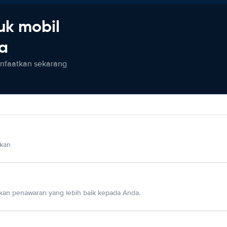
uk mobil
ia
anfaatkan sekarang
lkan
an penawaran yang lebih baik kepada Anda.