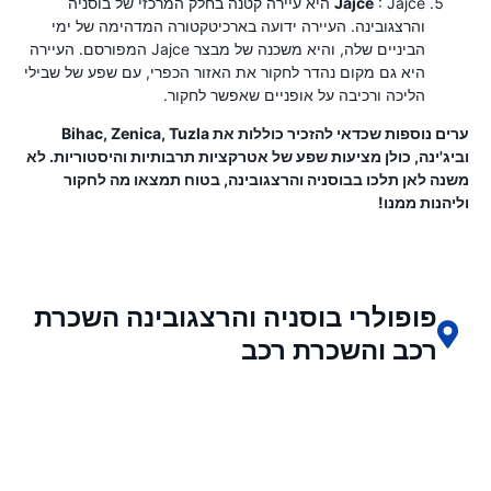
Jajce
: Jajce היא עיירה קטנה בחלק המרכזי של בוסניה
והרצגובינה. העיירה ידועה בארכיטקטורה המדהימה של ימי
הביניים שלה, והיא משכנה של מבצר Jajce המפורסם. העיירה
היא גם מקום נהדר לחקור את האזור הכפרי, עם שפע של שבילי
הליכה ורכיבה על אופניים שאפשר לחקור.
ערים נוספות שכדאי להזכיר כוללות את Bihac, Zenica, Tuzla
וביג'ינה, כולן מציעות שפע של אטרקציות תרבותיות והיסטוריות. לא
משנה לאן תלכו בבוסניה והרצגובינה, בטוח תמצאו מה לחקור
וליהנות ממנו!
פופולרי בוסניה והרצגובינה השכרת
רכב והשכרת רכב