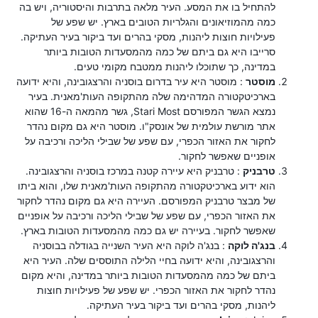
להתחיל בו את המסע. העיר מלאה בתרבות והיסטוריה, ויש בה
כמה מהמוזיאונים והגלריות הטובים בארץ. יש שפע של
פעילויות חוצות ליהנות, מסקי בהרים ועד ביקור בעיר העתיקה.
סרייבו היא גם ביתם של כמה מהמסעדות הטובות ביותר
במדינה, כך שתוכלו ליהנות ממטבח מקומי טעים.
מוסטר
: מוסטר היא עיר בדרום בוסניה והרצגובינה, והיא ידועה
בארכיטקטורה המדהימה שלה מהתקופה העות'מאנית. בעיר
נמצא הגשר המפורסם Stari Most, גשר מהמאה ה-16 שהוא
אתר מורשת עולמית של אונסק"ו. מוסטר היא גם מקום נהדר
לחקור את האזור הכפרי, עם שפע של שבילי הליכה ורכיבה על
אופניים שאפשר לחקור.
טרבניק
: טרבניק היא עיירה קטנה במרכז בוסניה והרצגובינה.
הוא ידוע בארכיטקטורה מהתקופה העות'מאנית שלו, והוא ביתו
של מבצר טרבניק המפורסם. העיירה היא גם מקום נהדר לחקור
את האזור הכפרי, עם שפע של שבילי הליכה ורכיבה על אופניים
שאפשר לחקור. בעיירה יש גם כמה מהמסעדות הטובות בארץ.
בנג'ה לוקה
: בנג'ה לוקה היא העיר השנייה בגודלה בבוסניה
והרצגובינה, והיא ידועה בחיי הלילה התוססים שלה. העיר היא
ביתם של כמה מהמסעדות הטובות ביותר במדינה, והיא מקום
נהדר לחקור את האזור הכפרי. יש שפע של פעילויות חוצות
ליהנות, מסקי בהרים ועד ביקור בעיר העתיקה.