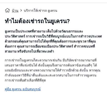
บ้าน
บริการให้เช่ารถ ยูเครน
ทำไมต้องเช่ารถในยูเครน?
ยูเครนเป็นประเทศที่สวยงาม เต็มไปด้วยวัฒนธรรมและ
ประวัติศาสตร์ การเช่ารถเป็นวิธีที่สมบูรณ์แบบในการสำรวจประเทศ
ด้วยรถยนต์คุณสามารถไปได้ทุกที่ที่คุณต้องการและทุกเวลาที่คุณ
ต้องการ คุณสามารถเยี่ยมชมเมืองประวัติศาสตร์ สำรวจชนบทที่
สวยงาม หรือขับรถไปเที่ยวทะเลดำ
การเช่ารถในยูเครนก็สะดวกมากเช่นกัน มีบริษัทเช่ารถมากมายที่
เสนอราคาที่แข่งขันได้ ดังนั้นคุณจึงสามารถค้นหาข้อเสนอดีๆ ได้
แถมยังมีถนนและทางหลวงมากมายให้สำรวจอีกด้วย ดังนั้น หากคุณ
กำลังมองหาวิธีที่น่าตื่นเต้นและสะดวกสบายในการสำรวจยูเครน
การเช่ารถคือตัวเลือกที่ดีที่สุด
คู่มือ ยูเครน ฉบับสมบูรณ์