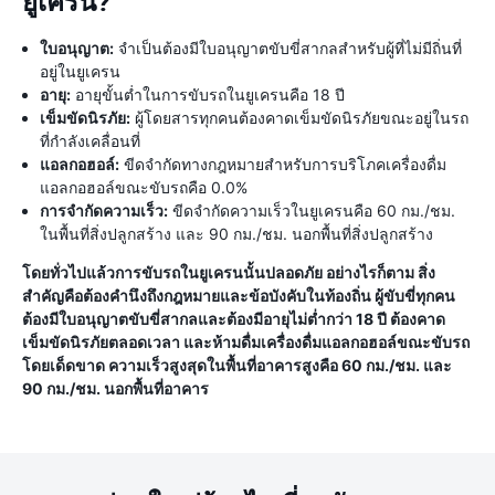
ยูเครน?
ใบอนุญาต:
จำเป็นต้องมีใบอนุญาตขับขี่สากลสำหรับผู้ที่ไม่มีถิ่นที่
อยู่ในยูเครน
อายุ:
อายุขั้นต่ำในการขับรถในยูเครนคือ 18 ปี
เข็มขัดนิรภัย:
ผู้โดยสารทุกคนต้องคาดเข็มขัดนิรภัยขณะอยู่ในรถ
ที่กำลังเคลื่อนที่
แอลกอฮอล์:
ขีดจำกัดทางกฎหมายสำหรับการบริโภคเครื่องดื่ม
แอลกอฮอล์ขณะขับรถคือ 0.0%
การจำกัดความเร็ว:
ขีดจำกัดความเร็วในยูเครนคือ 60 กม./ชม.
ในพื้นที่สิ่งปลูกสร้าง และ 90 กม./ชม. นอกพื้นที่สิ่งปลูกสร้าง
โดยทั่วไปแล้วการขับรถในยูเครนนั้นปลอดภัย อย่างไรก็ตาม สิ่ง
สำคัญคือต้องคำนึงถึงกฎหมายและข้อบังคับในท้องถิ่น ผู้ขับขี่ทุกคน
ต้องมีใบอนุญาตขับขี่สากลและต้องมีอายุไม่ต่ำกว่า 18 ปี ต้องคาด
เข็มขัดนิรภัยตลอดเวลา และห้ามดื่มเครื่องดื่มแอลกอฮอล์ขณะขับรถ
โดยเด็ดขาด ความเร็วสูงสุดในพื้นที่อาคารสูงคือ 60 กม./ชม. และ
90 กม./ชม. นอกพื้นที่อาคาร