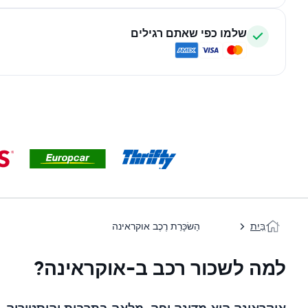
שלמו כפי שאתם רגילים
בַּיִת
הַשׂכָּרַת רֶכֶב אוקראינה
למה לשכור רכב ב-אוקראינה?