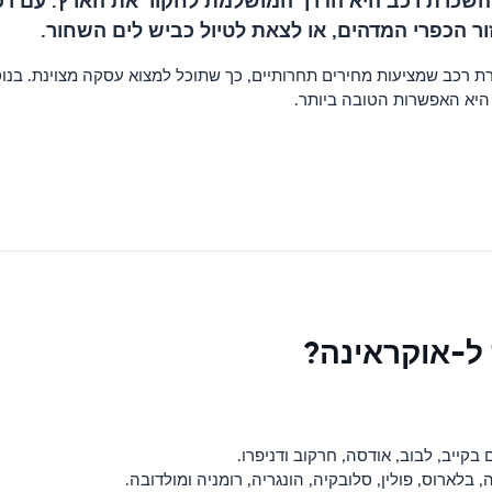
 השכרת רכב היא הדרך המושלמת לחקור את הארץ. עם רכ
ור הכפרי המדהים, או לצאת לטיול כביש לים השחור.
 רכב שמציעות מחירים תחרותיים, כך שתוכל למצוא עסקה מצוינת. בנוס
היא האפשרות הטובה ביותר.
 ל-אוקראינה?
בקייב, לבוב, אודסה, חרקוב ודניפרו.
לארוס, פולין, סלובקיה, הונגריה, רומניה ומולדובה.