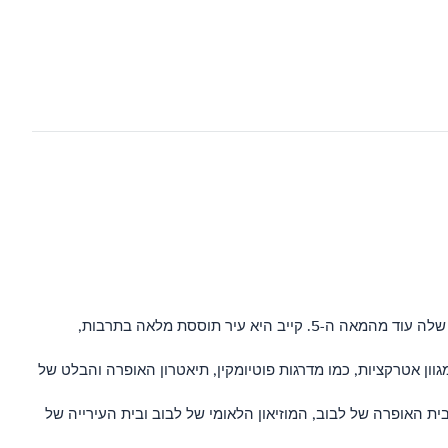
– קייב היא בירת אוקראינה ואחת הערים היפות ביותר במזרח אירופה. זוהי גם אחת הערים העתיקות ביותר באזור, עם ההיסטוריה שלה עוד מהמאה ה-5. קייב היא עיר תוססת מלאה בתרבות,
וון אטרקציות, כמו מדרגות פוטיומקין, תיאטרון האופרה והבלט של
ת האופרה של לבוב, המוזיאון הלאומי של לבוב ובית העירייה של