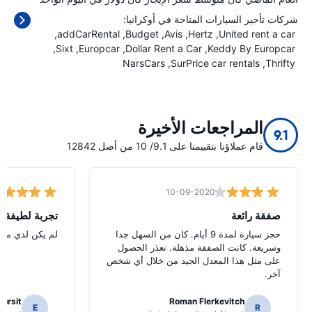
شركات تأجير السيارات المتاحة في أوكرانيا:
addCarRental
Budget
Avis
Hertz
United rent a car
Sixt
Europcar
Dollar Rent a Car
Keddy By Europcar
NarsCars
SurPrice car rentals
Thrifty
المراجعات الأخيرة
9.1
قام عملاؤنا بتقييمنا على 9.1/ 10 من أصل 12842
10-09-2020
صفقة رائعة
تجربة لطيفة
حجز سيارة لمدة 9 أيام. كان من السهل جدا
لم يكن لدي مشك
وسريعة. كانت الصفقة مذهلة. تعذر الحصول
على مثل هذا المعدل الجيد من خلال أي شخص
آخر.
Hursit
Roman Flerkevitch
E
R