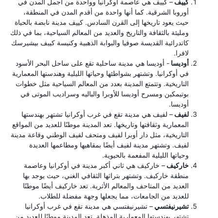
كييف
– كييف هي عاصمة أوكرانيا وواحدة من أجمل المدن في
أوروبا الشرقية. كما أنها واحدة من أقدم المدن في المنطقة،
حيث يعود تاريخها إلى القرن السادس. كييف مدينة نابضة بالحياة
ومليئة بالثقافة والتاريخ والعديد من المعالم السياحية، بما في ذلك
كاتدرائية القديسة صوفيا والبوابة الذهبية وكنيسة كييف بيشيرسك
لافرا.
أوديسا
- أوديسا هي مدينة ساحلية تقع على ساحل البحر الأسود
في أوكرانيا. وتشتهر بشواطئها وحياتها الليلية وهندستها المعمارية
التاريخية. وتتمتع المدينة بعدد من المعالم السياحية مثل خطوات
بوتيمكين ومسرح أوديسا للأوبرا والباليه وسراديب الموتى في
أوديسا.
لفيف
– لفيف هي مدينة تقع في غرب أوكرانيا تشتهر بهندستها
المعمارية وثقافتها وتاريخها. تعد المدينة موطنًا للعديد من المواقع
التاريخية، مثل دار أوبرا لفيف ومتحف لفيف الوطني وقاعة مدينة
لفيف. وتشتهر مدينة لفيف أيضًا بمقاهيها ومطاعمها العديدة
وحياتها الليلية المفعمة بالحيوية.
خاركيف
– خاركيف هي ثاني أكبر مدينة في أوكرانيا وعاصمة
منطقة خاركيف. وتشتهر بتراثها الثقافي الغني، حيث يوجد بها
العديد من المتاحف والمعالم الأثرية. تعد خاركيف أيضًا موطنًا
للعديد من الجامعات، مما يجعلها وجهة مفضلة للطلاب.
تشيرنيفتسي
– تشيرنيفتسي هي مدينة تقع في غرب أوكرانيا
تشتهر بهندستها المعمارية المذهلة. تعد المدينة موطنًا للعديد من