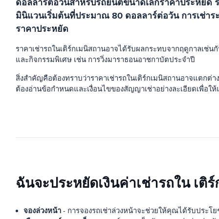
ดอลลาร์ต่อวันสำหรับรถยนต์ขนาดเล็กราคาประหยัด ร
มินิแวนเริ่มต้นที่ประมาณ 80 ดอลลาร์ต่อวัน การเช่า
ราคาประหยัด
ราคาเช่ารถในเติร์กเมนิสถานอาจได้รับผลกระทบจากฤดูกาลเช่นกัน ใ
และกิจกรรมพิเศษ เช่น การวิ่งมาราธอนอาชกาบัตประจำปี
สิ่งสำคัญคือต้องทราบว่าราคาเช่ารถในเติร์กเมนิสถานอาจแตกต่างกัน
ต้องอ่านข้อกำหนดและเงื่อนไขของสัญญาเช่าอย่างละเอียดเพื่อให้แน
ฉันจะประหยัดเงินค่าเช่ารถใน เติร
จองล่วงหน้า
- การจองรถเช่าล่วงหน้าจะช่วยให้คุณได้รับประโยชน