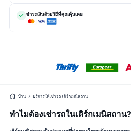
ชำระเงินด้วยวิธีที่คุณคุ้นเคย
บ้าน
บริการให้เช่ารถ เติร์กเมนิสถาน
ทำไมต้องเช่ารถในเติร์กเมนิสถาน?