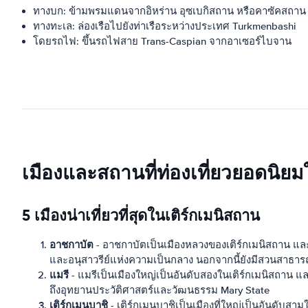
ทางบก: ข้ามพรมแดนจากอิหร่าน อุซเบกิสถาน หรือคาซัคสถาน
ทางทะเล: ล่องเรือไปยังท่าเรือระหว่างประเทศ Turkmenbashi
โดยรถไฟ: ขึ้นรถไฟสาย Trans-Caspian จากอาเซอร์ไบจาน
เมืองและสถานที่ท่องเที่ยวยอดนิยม
5 เมืองน่าเที่ยวที่สุดในเติร์กเมนิสถาน
อาชกาบัต
- อาชกาบัตเป็นเมืองหลวงของเติร์กเมนิสถาน และมี
และอนุสาวรีย์แห่งความเป็นกลาง นอกจากนี้ยังมีสวนสาธา
แมรี
- แมรีเป็นเมืองใหญ่เป็นอันดับสองในเติร์กเมนิสถาน แ
ถึงอุทยานประวัติศาสตร์และวัฒนธรรม Mary State
เติร์กเมนบาชิ
- เติร์กเมนบาชิเป็นเมืองที่ใหญ่เป็นอันดับส