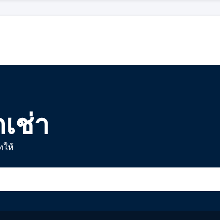
ถเช่า
ทให้