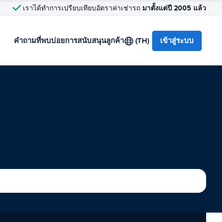
มาตั้งแต่ปี 2005 แล้ว
เราได้ทำการเปรียบเทียบอัตราค่าเช่ารถ
คำถามที่พบบ่อย
การสนับสนุนลูกค้า
(TH)
เข้าสู่ระบบ