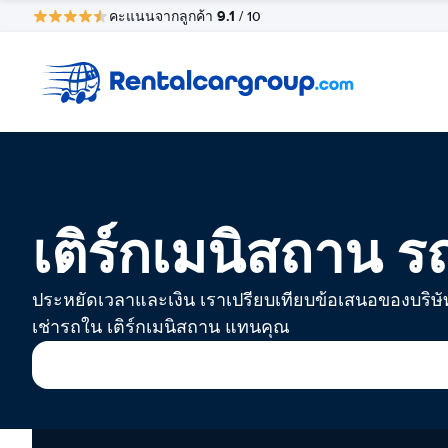
9.1
คะแนนจากลูกค้า
/ 10
เติร์กเมนิสถาน ร
ประหยัดเวลาและเงิน เราเปรียบเทียบข้อเสนอของบริษั
เช่ารถใน เติร์กเมนิสถาน แทนคุณ