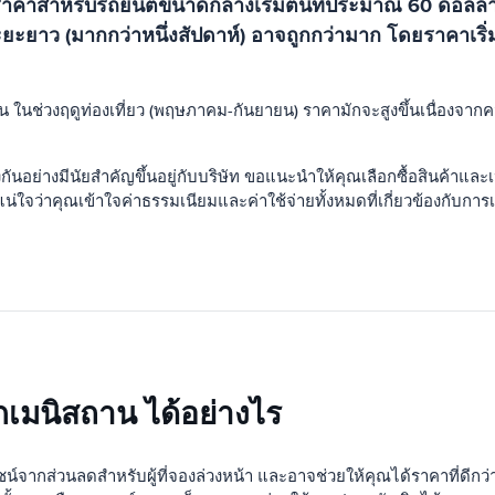
าคาสำหรับรถยนต์ขนาดกลางเริ่มต้นที่ประมาณ 60 ดอลลา
ระยะยาว (มากกว่าหนึ่งสัปดาห์) อาจถูกกว่ามาก โดยราคาเร
นช่วงฤดูท่องเที่ยว (พฤษภาคม-กันยายน) ราคามักจะสูงขึ้นเนื่องจากควา
อย่างมีนัยสำคัญขึ้นอยู่กับบริษัท ขอแนะนำให้คุณเลือกซื้อสินค้าและเปรี
่ใจว่าคุณเข้าใจค่าธรรมเนียมและค่าใช้จ่ายทั้งหมดที่เกี่ยวข้องกับการเ
์กเมนิสถาน ได้อย่างไร
์จากส่วนลดสำหรับผู้ที่จองล่วงหน้า และอาจช่วยให้คุณได้ราคาที่ดีกว่