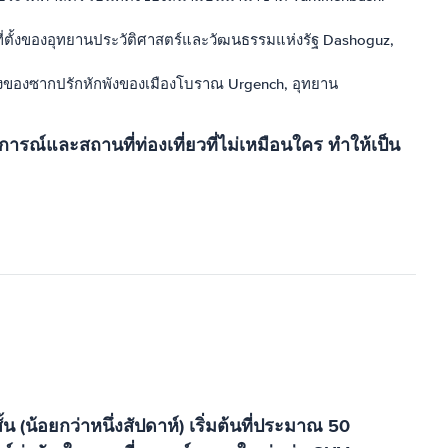
็นที่ตั้งของอุทยานประวัติศาสตร์และวัฒนธรรมแห่งรัฐ Dashoguz,
ตั้งของซากปรักหักพังของเมืองโบราณ Urgench, อุทยาน
การณ์และสถานที่ท่องเที่ยวที่ไม่เหมือนใคร ทำให้เป็น
น้อยกว่าหนึ่งสัปดาห์) เริ่มต้นที่ประมาณ 50