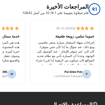
المراجعات الأخيرة
9.1
قام عملاؤنا بتقييمنا على 9.1/ 10 من أصل 12842
26-12-2020
عموما سلس، زوبعة طفيفة
خدمة ممتازة
إجراءات سهلة لاستئجار سيارة بسعر تنافسي.
هذه هي المرة ال
ومع ذلك، عند سؤال ما إذا كان غس متوفرا،
هذه المجموعة و
كان الرد 'غير متوفر للإيجار '. عند الوصول إلى
خبرة كبيرة، وأو
الوجهة، وجدنا أن السيارة تأتي مع نظام تحديد
وسوف تفعل الش
المواقع.كان سيكون من الرهيبة إذا قررنا شراء
والجميع.شكرا لج
نظام تحديد المواقع حيث كان من الضروري
للتنقل الطرق اليابانية.
AORE
Pei Ghim Poh
M
P
irport
Luchthaven Fukuoka
المساعدة والاتصال