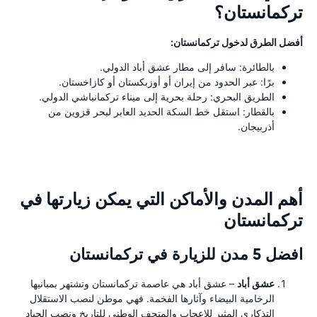
تركمانستان؟
أفضل الطرق لدخول تركمانستان:
بالطائرة: سافر إلى مطار عشق أباد الدولي.
برًا: عبر الحدود من إيران أو أوزبكستان أو كازاخستان.
الطريق البحري: رحلة بحرية إلى ميناء تركمانباشي الدولي.
بالقطار: استقل خط السكة الحديد العابر لبحر قزوين من
أذربيجان.
أهم المدن والأماكن التي يمكن زيارتها في
تركمانستان
افضل 5 مدن للزيارة في تركمانستان
عشق أباد
– عشق أباد هي عاصمة تركمانستان وتشتهر بمبانيها
الرخامية البيضاء وآثارها الفخمة. فهي موطن لنصب الاستقلال
التذكاري المثير للإعجاب والمتحف الوطني للتاريخ ونصب الحياد