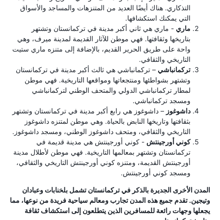
التذكاري. هناك أيضًا العديد من المتنزهات والمساجد والأسواق
التي يمكنك استكشافها.
ماري
- ماري هي ثاني أكبر مدينة في تركمانستان وتشتهر
بتاريخها وثقافتها. فهي موطن للآثار القديمة لمدينة ميرف، وهي
واحة على طريق الحرير القديم، بالإضافة إلى متنزه ماري ستيت
التاريخي والثقافي.
تركمانباشي
– تركمانباشي هي ثالث أكبر مدينة في تركمانستان
وتشتهر بشواطئها ومنتجعاتها ومواقعها التاريخية. فهي موطن
لمطار تركمانباشي الدولي والمتحف الوطني لتركمانباشي
ومسجد تركمانباشي.
داشوغوز
– داشوغوز هي رابع أكبر مدينة في تركمانستان وتشتهر
بثقافتها وتاريخها النابض بالحياة. وهي موطن لمتنزه داشوغوز
التاريخي والثقافي، ومتحف داشوغوز الوطني، ومسجد داشوغوز.
كوني أورجينتش
- كوني أورجينتش هي مدينة قديمة في
تركمانستان وتشتهر بمعالمها التاريخية. فهي موطن لأطلال مدينة
أورجينتش القديمة، ومتنزه كوني أورجينتش التاريخي والثقافي،
ومسجد كوني أورجينتش.
المدن الأخرى الجديرة بالذكر في تركمانستان تشمل بلخنابات وعبادان
وتيجين. تقدم جميع هذه المدن تجارب ومعالم سياحية فريدة من نوعها، مما
يجعلها وجهات رائعة للمسافرين الذين يتطلعون إلى استكشاف ثقافة