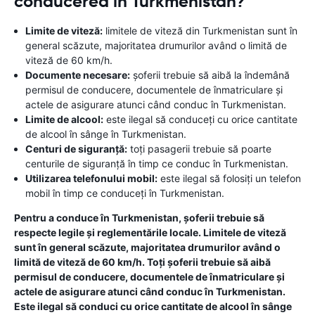
conducerea în Turkmenistan?
Limite de viteză:
limitele de viteză din Turkmenistan sunt în
general scăzute, majoritatea drumurilor având o limită de
viteză de 60 km/h.
Documente necesare:
șoferii trebuie să aibă la îndemână
permisul de conducere, documentele de înmatriculare și
actele de asigurare atunci când conduc în Turkmenistan.
Limite de alcool:
este ilegal să conduceți cu orice cantitate
de alcool în sânge în Turkmenistan.
Centuri de siguranță:
toți pasagerii trebuie să poarte
centurile de siguranță în timp ce conduc în Turkmenistan.
Utilizarea telefonului mobil:
este ilegal să folosiți un telefon
mobil în timp ce conduceți în Turkmenistan.
Pentru a conduce în Turkmenistan, șoferii trebuie să
respecte legile și reglementările locale. Limitele de viteză
sunt în general scăzute, majoritatea drumurilor având o
limită de viteză de 60 km/h. Toți șoferii trebuie să aibă
permisul de conducere, documentele de înmatriculare și
actele de asigurare atunci când conduc în Turkmenistan.
Este ilegal să conduci cu orice cantitate de alcool în sânge