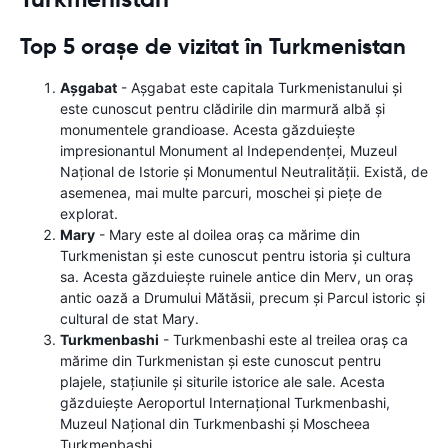
Top 5 orașe de vizitat în Turkmenistan
Așgabat
- Așgabat este capitala Turkmenistanului și
este cunoscut pentru clădirile din marmură albă și
monumentele grandioase. Acesta găzduiește
impresionantul Monument al Independenței, Muzeul
Național de Istorie și Monumentul Neutralității. Există, de
asemenea, mai multe parcuri, moschei și piețe de
explorat.
Mary
- Mary este al doilea oraș ca mărime din
Turkmenistan și este cunoscut pentru istoria și cultura
sa. Acesta găzduiește ruinele antice din Merv, un oraș
antic oază a Drumului Mătăsii, precum și Parcul istoric și
cultural de stat Mary.
Turkmenbashi
- Turkmenbashi este al treilea oraș ca
mărime din Turkmenistan și este cunoscut pentru
plajele, stațiunile și siturile istorice ale sale. Acesta
găzduiește Aeroportul Internațional Turkmenbashi,
Muzeul Național din Turkmenbashi și Moscheea
Turkmenbashi.