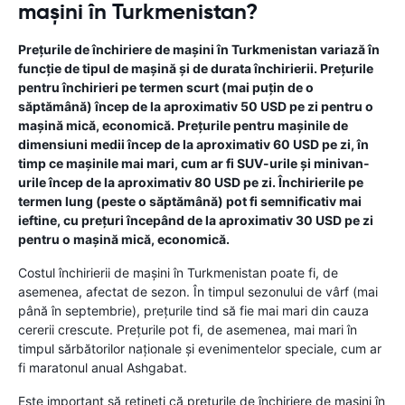
mașini în Turkmenistan?
Prețurile de închiriere de mașini în Turkmenistan variază în
funcție de tipul de mașină și de durata închirierii. Prețurile
pentru închirieri pe termen scurt (mai puțin de o
săptămână) încep de la aproximativ 50 USD pe zi pentru o
mașină mică, economică. Prețurile pentru mașinile de
dimensiuni medii încep de la aproximativ 60 USD pe zi, în
timp ce mașinile mai mari, cum ar fi SUV-urile și minivan-
urile încep de la aproximativ 80 USD pe zi. Închirierile pe
termen lung (peste o săptămână) pot fi semnificativ mai
ieftine, cu prețuri începând de la aproximativ 30 USD pe zi
pentru o mașină mică, economică.
Costul închirierii de mașini în Turkmenistan poate fi, de
asemenea, afectat de sezon. În timpul sezonului de vârf (mai
până în septembrie), prețurile tind să fie mai mari din cauza
cererii crescute. Prețurile pot fi, de asemenea, mai mari în
timpul sărbătorilor naționale și evenimentelor speciale, cum ar
fi maratonul anual Ashgabat.
Este important să rețineți că prețurile de închiriere de mașini în