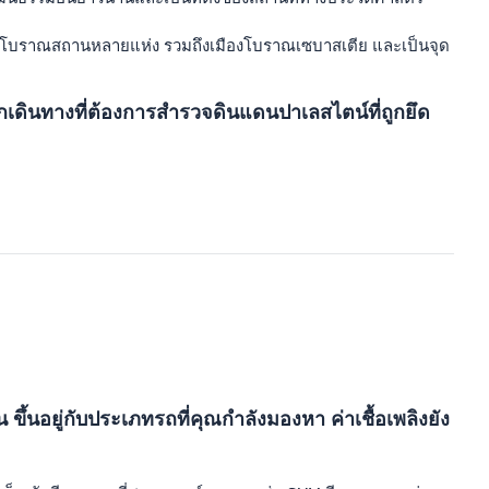
้งของโบราณสถานหลายแห่ง รวมถึงเมืองโบราณเซบาสเตีย และเป็นจุด
ับนักเดินทางที่ต้องการสำรวจดินแดนปาเลสไตน์ที่ถูกยึด
ึ้นอยู่กับประเภทรถที่คุณกำลังมองหา ค่าเชื้อเพลิงยัง