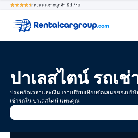
9.1
คะแนนจากลูกค้า
/ 10
ปาเลสไตน์ รถเช่
ประหยัดเวลาและเงิน เราเปรียบเทียบข้อเสนอของบริษั
เช่ารถใน ปาเลสไตน์ แทนคุณ