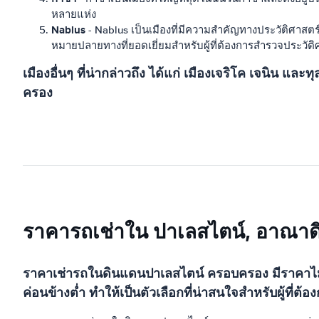
หลายแห่ง
Nablus
- Nablus เป็นเมืองที่มีความสำคัญทางประวัติศาสต
หมายปลายทางที่ยอดเยี่ยมสำหรับผู้ที่ต้องการสำรวจประวัต
เมืองอื่นๆ ที่น่ากล่าวถึง ได้แก่ เมืองเจริโค เจนิน แล
ครอง
ราคารถเช่าใน ปาเลสไตน์, อาณาด
ราคาเช่ารถในดินแดนปาเลสไตน์ ครอบครอง มีราคาไม่แพงน
ค่อนข้างต่ำ ทำให้เป็นตัวเลือกที่น่าสนใจสำหรับผู้ที่ต