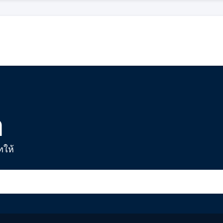
า
ทให้