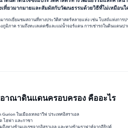
น่าตื่นตาตื่นใจซึ่งมีประวัติศาสตร์ทางวัฒนธรรมและศา
งเที่ยวมากมายและสัมผัสกับวัฒนธรรมด้วยวิธีที่ไม่เหมือนใ
มารถเยี่ยมชมสถานที่ทางประวัติศาสตร์หลายแห่ง เช่น โบสถ์แห่งการป
องภูมิภาค รวมถึงทะเลเดดซีและแม่น้ำจอร์แดน การเช่ารถในดินแดนปาเลส
สไตน์, อาณาดินแดนครอบครอง คืออะไร
Gurion ในเมืองเทลอาวีฟ ประเทศอิสราเอล
ดอด ไฮฟา และกาซา
มถึงทางข้ามเอเรซจากอิสราเอล และทางข้ามราฟาห์จากอียิปต์