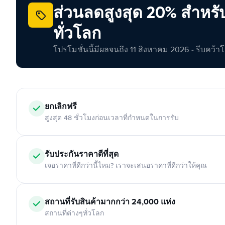
ส่วนลดสูงสุด 20% สำหรั
ทั่วโลก
โปรโมชั่นนี้มีผลจนถึง 11 สิงหาคม 2026 - รีบคว้าโอกา
ยกเลิกฟรี
สูงสุด 48 ชั่วโมงก่อนเวลาที่กำหนดในการรับ
รับประกันราคาดีที่สุด
เจอราคาที่ดีกว่านี้ไหม? เราจะเสนอราคาที่ดีกว่าให้คุณ
สถานที่รับสินค้ามากกว่า 24,000 แห่ง
สถานที่ต่างๆทั่วโลก