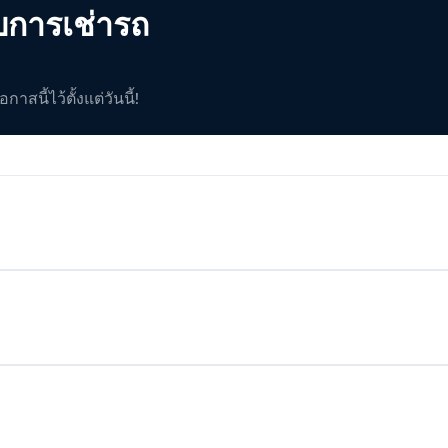
บการเช่ารถ
สนี้ไว้ตั้งแต่วันนี้!