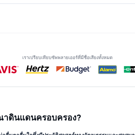
เราเปรียบเทียบซัพพลายเออร์ที่มีชื่อเสียงทั้งหมด
อาณาดินแดนครอบครอง?