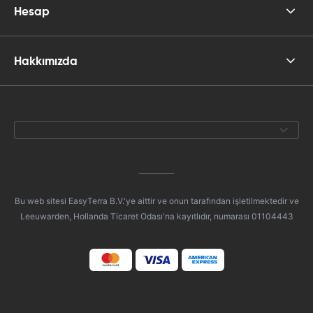
Hesap
Hakkımızda
Bu web sitesi EasyTerra B.V.'ye aittir ve onun tarafından işletilmektedir ve
Leeuwarden, Hollanda Ticaret Odası'na kayıtlıdır, numarası 01104443