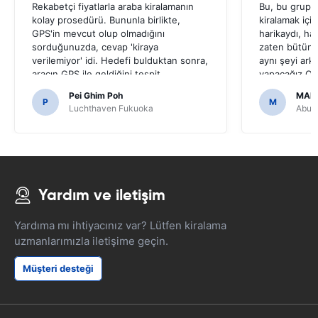
Rekabetçi fiyatlarla araba kiralamanın
Bu, bu grup t
kolay prosedürü. Bununla birlikte,
kiralamak içi
GPS'in mevcut olup olmadığını
harikaydı, ha
sorduğunuzda, cevap 'kiraya
zaten bütün 
verilemiyor' idi. Hedefi bulduktan sonra,
aynı şeyi ark
aracın GPS ile geldiğini tespit
yapacağız.On
ettik.Japon yollarda gezinmek için
bir hale getir
Pei Ghim Poh
MAI
gerekli olduğu için bir GPS almaya karar
P
M
Luchthaven Fukuoka
Abu D
verirsek korkunç olurdu.
Yardım ve iletişim
Yardıma mı ihtiyacınız var? Lütfen kiralama
uzmanlarımızla iletişime geçin.
Müşteri desteği