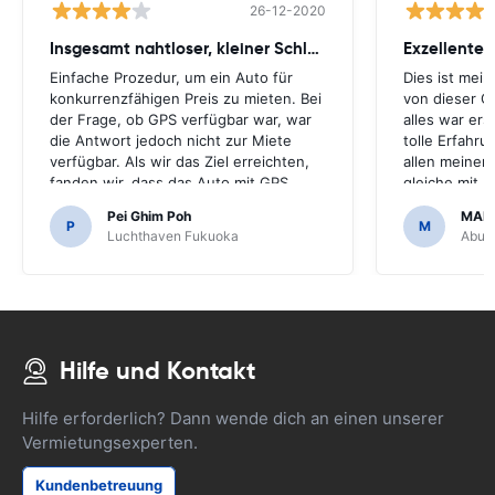
26-12-2020
Insgesamt nahtloser, kleiner Schluckauf
Exzellenter
Einfache Prozedur, um ein Auto für
Dies ist mei
konkurrenzfähigen Preis zu mieten. Bei
von dieser G
der Frage, ob GPS verfügbar war, war
alles war ers
die Antwort jedoch nicht zur Miete
tolle Erfahr
verfügbar. Als wir das Ziel erreichten,
allen meiner
fanden wir, dass das Auto mit GPS
gleiche mit 
kam.Es wäre schrecklich gewesen,
machen.Viele
Pei Ghim Poh
MAI
wenn wir beschlossen hätten, ein GPS
erschwinglich
P
M
Luchthaven Fukuoka
Abu D
zu kaufen, da es notwendig war,
japanische Straßen zu navigieren.
Hilfe und Kontakt
Hilfe erforderlich? Dann wende dich an einen unserer
Vermietungsexperten.
Kundenbetreuung