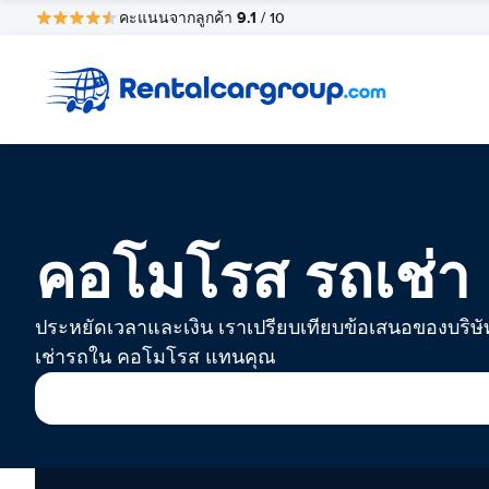
9.1
คะแนนจากลูกค้า
/ 10
คอโมโรส รถเช่า
ประหยัดเวลาและเงิน เราเปรียบเทียบข้อเสนอของบริษั
เช่ารถใน คอโมโรส แทนคุณ