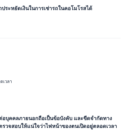
มารถประหยัดเงินในการเช่ารถในคอโมโรสได้
อดเวลา
่อบุคคลภายนอกถือเป็นข้อบังคับ และขีดจำกัดทาง
วรตรวจสอบให้แน่ใจว่าไฟหน้าของตนเปิดอยู่ตลอดเวลา