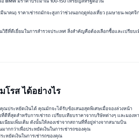
หรือ BMW มีราคาประมาณ 100-150 เหรียญสหรัฐต่อวัน
ม-มีนาคม) ราคาเช่ารถมักจะสูงกว่าช่วงนอกฤดูท่องเที่ยว (เมษายน-พฤศ
่ดีเยี่ยมในการสำรวจประเทศ สิ่งสำคัญคือต้องเลือกซื้อและเปรียบเทียบ
มโรส ได้อย่างไร
ณประหยัดเงินได้ คุณมักจะได้รับข้อเสนอสุดพิเศษเมื่อจองล่วงหน้า
นอที่ดีที่สุดสำหรับการเช่ารถ เปรียบเทียบราคาจากบริษัทต่างๆ และมองห
ียมเพิ่มเติม ดังนั้นให้ลองเช่าจากสถานที่ที่อยู่ห่างจากสนามบิน
มันมากกว่าเพื่อประหยัดเงินในการเช่ารถของคุณ
ประหยัดเงินในการเช่ารถของคุณ