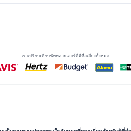
เราเปรียบเทียบซัพพลายเออร์ที่มีชื่อเสียงทั้งหมด