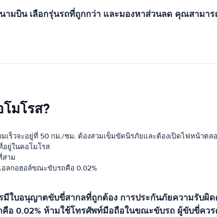
ั้งสนามบิน เลือกรุ่นรถที่ถูกกว่า และมองหาส่วนลด คุณสา
คอโมโรส?
ร็วจะอยู่ที่ 50 กม./ชม. ต้องสวมเข็มขัดนิรภัยและต้องเปิดไฟหน้าตล
ที่อยู่ในคอโมโรส
ี่สาม
มแอลกอฮอล์ขณะขับรถคือ 0.02%
บอนุญาตขับขี่สากลที่ถูกต้อง การประกันภัยความรับผิดต
คือ 0.02% ห้ามใช้โทรศัพท์มือถือในขณะขับรถ ผู้ขับขี่ค