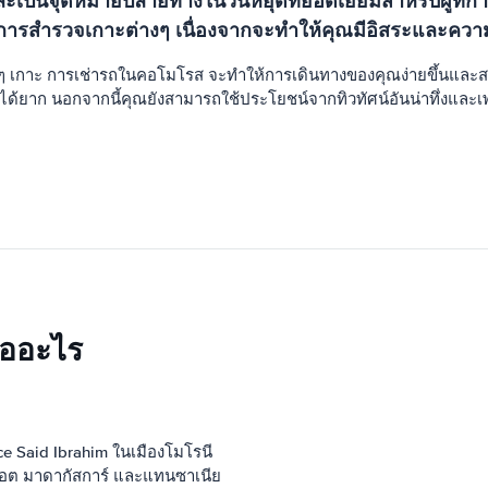
เป็นจุดหมายปลายทางในวันหยุดที่ยอดเยี่ยมสำหรับผู้ที่กำล
ในการสำรวจเกาะต่างๆ เนื่องจากจะทำให้คุณมีอิสระและควา
ๆ เกาะ การเช่ารถในคอโมโรส จะทำให้การเดินทางของคุณง่ายขึ้นและสนุ
ถึงได้ยาก นอกจากนี้คุณยังสามารถใช้ประโยชน์จากทิวทัศน์อันน่าทึ่งและ
คืออะไร
 Said Ibrahim ในเมืองโมโรนี
ายอต มาดากัสการ์ และแทนซาเนีย