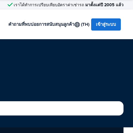
มาตั้งแต่ปี 2005 แล้ว
เราได้ทำการเปรียบเทียบอัตราค่าเช่ารถ
คำถามที่พบบ่อย
การสนับสนุนลูกค้า
(TH)
เข้าสู่ระบบ