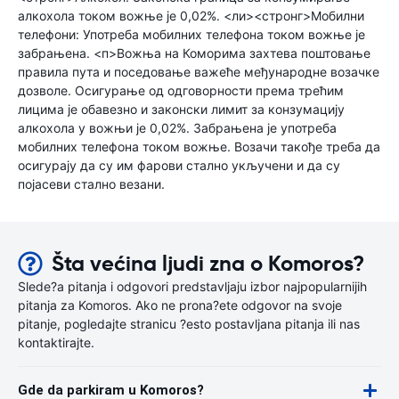
алкохола током вожње је 0,02%. <ли><стронг>Мобилни
телефони: Употреба мобилних телефона током вожње је
забрањена. <п>Вожња на Коморима захтева поштовање
правила пута и поседовање важеће међународне возачке
дозволе. Осигурање од одговорности према трећим
лицима је обавезно и законски лимит за конзумацију
алкохола у вожњи је 0,02%. Забрањена је употреба
мобилних телефона током вожње. Возачи такође треба да
осигурају да су им фарови стално укључени и да су
појасеви стално везани.
Šta većina ljudi zna o Komoros?
Slede?a pitanja i odgovori predstavljaju izbor najpopularnijih
pitanja za Komoros. Ako ne prona?ete odgovor na svoje
pitanje, pogledajte stranicu ?esto postavljana pitanja ili nas
kontaktirajte.
Gde da parkiram u Komoros?