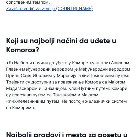
сопственим темпом.
Završite vodič za zemlju {COUNTRI_NAME}
Koji su najbolji načini da uđete u
Komoros?
<б>Најбољи начини да уђете у Коморе <ул> <ли>Авионом:
Главни међународни аеродром је Међународни аеродром
Принц Саид Ибрахим у Моронију. <ли>Поморским путем:
Трајекти су доступни за повезивање Комора са Мајотом,
Мадагаскаром и Танзанијом. <ли>Путним путем: Комори
су повезани путем са Танзанијом и Мајотом.
<ли>Железничким путем: Не постоји железнички систем
на Коморима.
Najbolji gradovi i mesta za posetu u