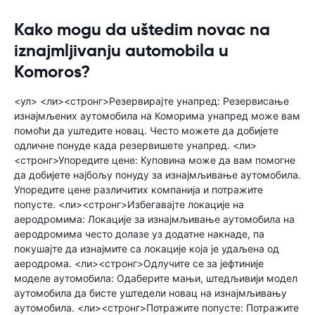
Kako mogu da uštedim novac na
iznajmljivanju automobila u
Komoros?
<ул> <ли><стронг>Резервирајте унапред: Резервисање
изнајмљених аутомобила на Коморима унапред може вам
помоћи да уштедите новац. Често можете да добијете
одличне понуде када резервишете унапред. <ли>
<стронг>Упоредите цене: Куповина може да вам помогне
да добијете најбољу понуду за изнајмљивање аутомобила.
Упоредите цене различитих компанија и потражите
попусте. <ли><стронг>Избегавајте локације на
аеродромима: Локације за изнајмљивање аутомобила на
аеродромима често долазе уз додатне накнаде, па
покушајте да изнајмите са локације која је удаљена од
аеродрома. <ли><стронг>Одлучите се за јефтиније
моделе аутомобила: Одаберите мањи, штедљивији модел
аутомобила да бисте уштедели новац на изнајмљивању
аутомобила. <ли><стронг>Потражите попусте: Потражите