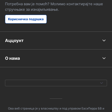
Потребна вам је помоћ? Молимо контактирајте наше
стручњаке за изнајмљивање.
Корисничка подршка
Аццоунт
О нама
Ова веб страница је у власништву и под управом ЕасиТерра БВ и