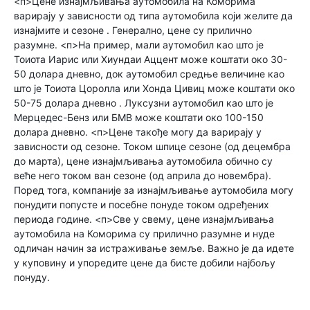
<п>Цене изнајмљивања аутомобила на Коморима
варирају у зависности од типа аутомобила који желите да
изнајмите и сезоне . Генерално, цене су прилично
разумне. <п>На пример, мали аутомобил као што је
Тоиота Иарис или Хиундаи Аццент може коштати око 30-
50 долара дневно, док аутомобил средње величине као
што је Тоиота Цоролла или Хонда Цивиц може коштати око
50-75 долара дневно . Луксузни аутомобил као што је
Мерцедес-Бенз или БМВ може коштати око 100-150
долара дневно. <п>Цене такође могу да варирају у
зависности од сезоне. Током шпице сезоне (од децембра
до марта), цене изнајмљивања аутомобила обично су
веће него током ван сезоне (од априла до новембра).
Поред тога, компаније за изнајмљивање аутомобила могу
понудити попусте и посебне понуде током одређених
периода године. <п>Све у свему, цене изнајмљивања
аутомобила на Коморима су прилично разумне и нуде
одличан начин за истраживање земље. Важно је да идете
у куповину и упоредите цене да бисте добили најбољу
понуду.