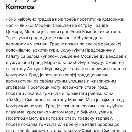
Komoros
<б>5 најбољих градова које треба посетити на Коморима:
<ол> <ли><б>Морони: Смештен на острву Гранде
Цоморе, Морони је главни град Уније Коморских острва.
То је лучки град и дом је главног међународног
аеродрома у земљи. Град је познат по својој француској
колонијалној архитектури, укључујући Председничку
палату са белом куполом, Анциенне Москуее ду Вендреди
и ужурбани Гранд Марцхе. <ли><б>Мутсамуду: Смештен
на острву Анжуан, Муцамуду је други по величини град на
Коморима. Град је познат по својој традиционалној
архитектури, са својим уским улицама и живописним
зградама. Посетиоци могу истражити стари град,
посетити локална тржишта и прошетати ривом. <ли>
<б>Моја: Смештена на острву Мохели, Моја је најмање од
Коморских острва. Град је познат по својим запањујућим
плажама, кристално чистом мору и бујним шумама.
Посетиоци могу да истраже стару градску тврђаву,
посете локална тржишта или крену на излет бродом до
неког од оближњих острва. <ли><б>Фомбони: Смештен на