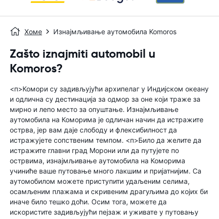
Хоме
Изнајмљивање аутомобила Komoros
Zašto iznajmiti automobil u
Komoros?
<п>Комори су задивљујући архипелаг у Индијском океану
и одлична су дестинација за одмор за оне који траже за
мирно и лепо место за опуштање. Изнајмљивање
аутомобила на Коморима је одличан начин да истражите
острва, јер вам даје слободу и флексибилност да
истражујете сопственим темпом. <п>Било да желите да
истражите главни град Морони или да путујете по
острвима, изнајмљивање аутомобила на Коморима
учиниће ваше путовање много лакшим и пријатнијим. Са
аутомобилом можете приступити удаљеним селима,
осамљеним плажама и скривеним драгуљима до којих би
иначе било тешко доћи. Осим тога, можете да
искористите задивљујући пејзаж и уживате у путовању