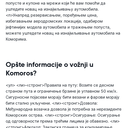
попусте и купоне на мрежи који ће вам помоћи да
уштедите новац на изнајмљивању аутомобила.
<п>Унапред резервисањем, поређењем цена,
избегавањем аеродромских локација, одабиром
јефтинијих модела аутомобила и тражењем попуста,
можете уштедети новац на изнајмљивање аутомобила на
Коморима.
Opšte informacije o vožnji u
Komoros?
<ул> <ли><стронг>Правила на путу: Возите се десном
страном пута и ограничење брзине је углавном 50 км/х.
Сигурносни појасеви морају бити везани и фарови морају
бити стално укључени. <ли><стронг>Дозвола:
Међународна возачка дозвола је потребна за нерезиденте
Коморских острва. <ли><стронг>Осигурање: Осигурање
од одговорности према трећим лицима је обавезно. <ли>
<стронг>Алкохол: Законска граница за конзумирање