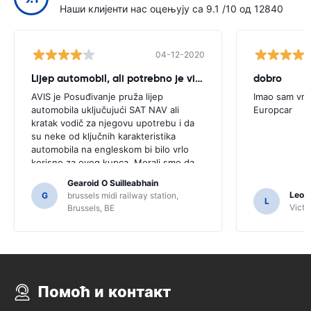
Наши клијенти нас оцењују са 9.1 /10 од 12840
04-12-2020
Lijep automobil, ali potrebno je više savjet
dobro
AVIS je Posuđivanje pruža lijep
Imao sam vrl
automobila uključujući SAT NAV ali
Europcar
kratak vodič za njegovu upotrebu i da
su neke od ključnih karakteristika
automobila na engleskom bi bilo vrlo
korisno za ovog kupca. Morali smo da
postavim broj lokalaca informativnog i
Gearoid O Suilleabhain
samo za to nam možda nisu shvatili
Leon
G
brussels midi railway station,
L
funkcije Sat Nav.
Victor
Brussels, BE
Помоћ и контакт