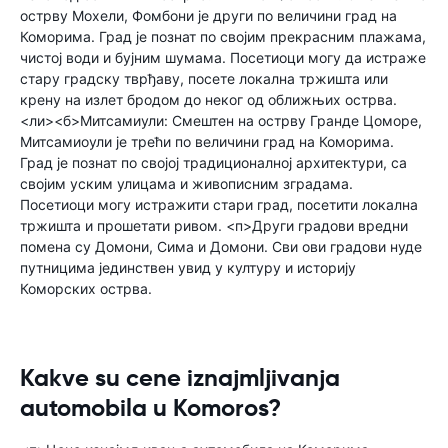
острву Мохели, Фомбони је други по величини град на
Коморима. Град је познат по својим прекрасним плажама,
чистој води и бујним шумама. Посетиоци могу да истраже
стару градску тврђаву, посете локална тржишта или
крену на излет бродом до неког од оближњих острва.
<ли><б>Митсамиули: Смештен на острву Гранде Цоморе,
Митсамиоули је трећи по величини град на Коморима.
Град је познат по својој традиционалној архитектури, са
својим уским улицама и живописним зградама.
Посетиоци могу истражити стари град, посетити локална
тржишта и прошетати ривом. <п>Други градови вредни
помена су Домони, Сима и Домони. Сви ови градови нуде
путницима јединствен увид у културу и историју
Коморских острва.
Kakve su cene iznajmljivanja
automobila u Komoros?