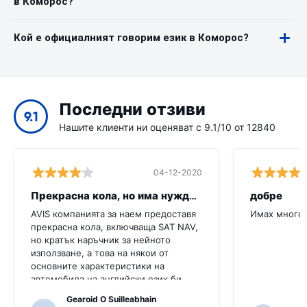
в Коморос?
Кой е официалният говорим език в Коморос?
Последни отзиви
9.1
Нашите клиенти ни оценяват с 9.1/10 от 12840
04-12-2020
Прекрасна кола, но има нужда от повече
добре
AVIS компанията за наем предоставя
Имах много 
прекрасна кола, включваща SAT NAV,
но кратък наръчник за нейното
използване, а това на някои от
основните характеристики на
автомобила на английски език би
било много полезно за този клиент.
Gearoid O Suilleabhain
Трябваше да попитаме няколко