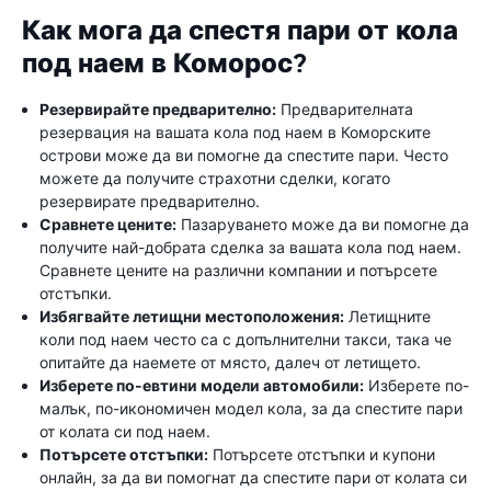
Как мога да спестя пари от кола
под наем в Коморос?
Резервирайте предварително:
Предварителната
резервация на вашата кола под наем в Коморските
острови може да ви помогне да спестите пари. Често
можете да получите страхотни сделки, когато
резервирате предварително.
Сравнете цените:
Пазаруването може да ви помогне да
получите най-добрата сделка за вашата кола под наем.
Сравнете цените на различни компании и потърсете
отстъпки.
Избягвайте летищни местоположения:
Летищните
коли под наем често са с допълнителни такси, така че
опитайте да наемете от място, далеч от летището.
Изберете по-евтини модели автомобили:
Изберете по-
малък, по-икономичен модел кола, за да спестите пари
от колата си под наем.
Потърсете отстъпки:
Потърсете отстъпки и купони
онлайн, за да ви помогнат да спестите пари от колата си