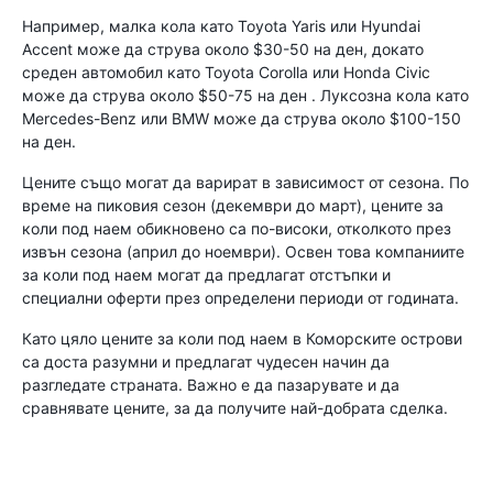
Например, малка кола като Toyota Yaris или Hyundai
Accent може да струва около $30-50 на ден, докато
среден автомобил като Toyota Corolla или Honda Civic
може да струва около $50-75 на ден . Луксозна кола като
Mercedes-Benz или BMW може да струва около $100-150
на ден.
Цените също могат да варират в зависимост от сезона. По
време на пиковия сезон (декември до март), цените за
коли под наем обикновено са по-високи, отколкото през
извън сезона (април до ноември). Освен това компаниите
за коли под наем могат да предлагат отстъпки и
специални оферти през определени периоди от годината.
Като цяло цените за коли под наем в Коморските острови
са доста разумни и предлагат чудесен начин да
разгледате страната. Важно е да пазарувате и да
сравнявате цените, за да получите най-добрата сделка.