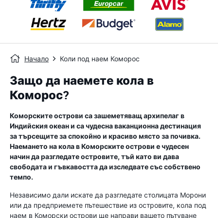
Начало
Коли под наем Коморос
Защо да наемете кола в
Коморос?
Коморските острови са зашеметяващ архипелаг в
Индийския океан и са чудесна ваканционна дестинация
за търсещите за спокойно и красиво място за почивка.
Наемането на кола в Коморските острови е чудесен
начин да разгледате островите, тъй като ви дава
свободата и гъвкавостта да изследвате със собствено
темпо.
Независимо дали искате да разгледате столицата Морони
или да предприемете пътешествие из островите, кола под
наем в Коморски острови ще направи вашето пътуване