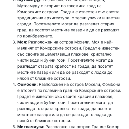
Мутсамуду е вторият по големина град на
Коморските острови. Градът е известен със своята
традиционна архитектура, с тесни улички и цветни
сгради. Посетителите могат да разгледат стария
град, да посетят местните пазари и да се разходят
по крайбрежието.
Моя:
Разположен на остров Мохели, Моя е най-
малкият от Коморските острови. Градът е известен
със своите зашеметяващи плажове, кристално
чисти води и буйни гори. Посетителите могат да
разгледат старата крепост на града, да посетят
местните пазари или да се разходят с лодка до
някой от близките острови.
Фомбони:
Разположен на остров Мохели, Фомбони
е вторият по големина град на Коморските острови.
Градът е известен със своите красиви плажове,
чисти води и буйни гори. Посетителите могат да
разгледат старата крепост на града, да посетят
местните пазари или да се разходят с лодка до
някой от близките острови.
Митсамиули:
Разположен на остров Гранде Комор,