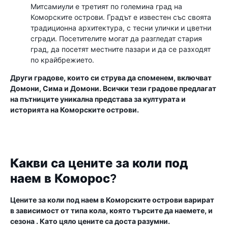
Митсамиули е третият по големина град на
Коморските острови. Градът е известен със своята
традиционна архитектура, с тесни улички и цветни
сгради. Посетителите могат да разгледат стария
град, да посетят местните пазари и да се разходят
по крайбрежието.
Други градове, които си струва да споменем, включват
Домони, Сима и Домони. Всички тези градове предлагат
на пътниците уникална представа за културата и
историята на Коморските острови.
Какви са цените за коли под
наем в Коморос?
Цените за коли под наем в Коморските острови варират
в зависимост от типа кола, която търсите да наемете, и
сезона . Като цяло цените са доста разумни.