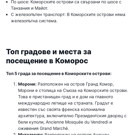
По шосе: Коморските острови са свързани по шосе с
Танзания и Майот.
С железопътен транспорт: В Коморските острови няма
железопътна система.
Топ градове и места за
посещение в Коморос
Топ 5 града за посещение в Коморските острови:
Морони:
Разположен на остров Гранд Комор,
Морони е столица на Съюза на Коморските острови.
Това е пристанищен град и е дом на главното
международно летище на страната. Градът е
известен със своята френска колониална
архитектура, включително Президентския дворец с
бели куполи, Ancienne Mosquée du Vendredi и
оживения Grand Marché.
Мутсамуду:
Разположен на остров Анжуан,