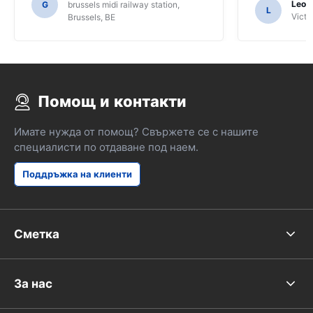
Leon
G
brussels midi railway station,
L
местни жители за ориентиране и
Victor
Brussels, BE
само за това, че може би не сме
разбрали функциите на SAT NAV.
Помощ и контакти
Имате нужда от помощ? Свържете се с нашите
специалисти по отдаване под наем.
Поддръжка на клиенти
Сметка
За нас