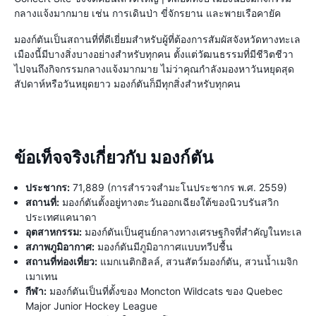
กลางแจ้งมากมาย เช่น การเดินป่า ขี่จักรยาน และพายเรือคายัค
มองก์ตันเป็นสถานที่ที่ดีเยี่ยมสำหรับผู้ที่ต้องการสัมผัสจังหวัดทางทะเล
เมืองนี้มีบางสิ่งบางอย่างสำหรับทุกคน ตั้งแต่วัฒนธรรมที่มีชีวิตชีวา
ไปจนถึงกิจกรรมกลางแจ้งมากมาย ไม่ว่าคุณกำลังมองหาวันหยุดสุด
สัปดาห์หรือวันหยุดยาว มองก์ตันก็มีทุกสิ่งสำหรับทุกคน
ข้อเท็จจริงเกี่ยวกับ มองก์ตัน
ประชากร:
71,889 (การสำรวจสำมะโนประชากร พ.ศ. 2559)
สถานที่:
มองก์ตันตั้งอยู่ทางตะวันออกเฉียงใต้ของนิวบรันสวิก
ประเทศแคนาดา
อุตสาหกรรม:
มองก์ตันเป็นศูนย์กลางทางเศรษฐกิจที่สำคัญในทะเล
สภาพภูมิอากาศ:
มองก์ตันมีภูมิอากาศแบบทวีปชื้น
สถานที่ท่องเที่ยว:
แมกเนติกฮิลล์, สวนสัตว์มองก์ตัน, สวนน้ำเมจิก
เมาเทน
กีฬา:
มองก์ตันเป็นที่ตั้งของ Moncton Wildcats ของ Quebec
Major Junior Hockey League