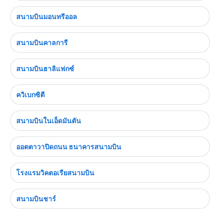
สนามบินมอนทรีออล
สนามบินคาลการี
สนามบินฮาลิแฟกซ์
ควิเบกซิตี
สนามบินในเอ็ดมันตัน
ออตตาวาปิดถนน ธนาคารสนามบิน
โรงแรมวิคตอเรียสนามบิน
สนามบินชาร์