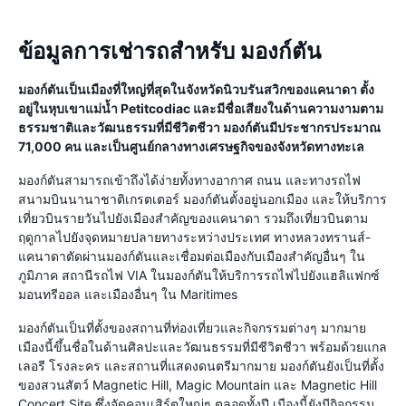
ข้อมูลการเช่ารถสำหรับ มองก์ตัน
มองก์ตันเป็นเมืองที่ใหญ่ที่สุดในจังหวัดนิวบรันสวิกของแคนาดา ตั้ง
อยู่ในหุบเขาแม่น้ำ Petitcodiac และมีชื่อเสียงในด้านความงามตาม
ธรรมชาติและวัฒนธรรมที่มีชีวิตชีวา มองก์ตันมีประชากรประมาณ
71,000 คน และเป็นศูนย์กลางทางเศรษฐกิจของจังหวัดทางทะเล
มองก์ตันสามารถเข้าถึงได้ง่ายทั้งทางอากาศ ถนน และทางรถไฟ
สนามบินนานาชาติเกรตเตอร์ มองก์ตันตั้งอยู่นอกเมือง และให้บริการ
เที่ยวบินรายวันไปยังเมืองสำคัญของแคนาดา รวมถึงเที่ยวบินตาม
ฤดูกาลไปยังจุดหมายปลายทางระหว่างประเทศ ทางหลวงทรานส์-
แคนาดาตัดผ่านมองก์ตันและเชื่อมต่อเมืองกับเมืองสำคัญอื่นๆ ใน
ภูมิภาค สถานีรถไฟ VIA ในมองก์ตันให้บริการรถไฟไปยังแฮลิแฟกซ์
มอนทรีออล และเมืองอื่นๆ ใน Maritimes
มองก์ตันเป็นที่ตั้งของสถานที่ท่องเที่ยวและกิจกรรมต่างๆ มากมาย
เมืองนี้ขึ้นชื่อในด้านศิลปะและวัฒนธรรมที่มีชีวิตชีวา พร้อมด้วยแกล
เลอรี โรงละคร และสถานที่แสดงดนตรีมากมาย มองก์ตันยังเป็นที่ตั้ง
ของสวนสัตว์ Magnetic Hill, Magic Mountain และ Magnetic Hill
Concert Site ซึ่งจัดคอนเสิร์ตใหญ่ๆ ตลอดทั้งปี เมืองนี้ยังมีกิจกรรม