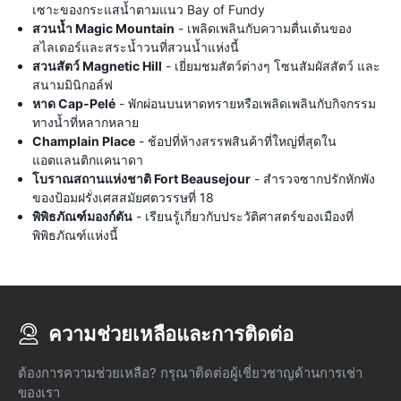
เซาะของกระแสน้ำตามแนว Bay of Fundy
สวนน้ำ Magic Mountain
- เพลิดเพลินกับความตื่นเต้นของ
สไลเดอร์และสระน้ำวนที่สวนน้ำแห่งนี้
สวนสัตว์ Magnetic Hill
- เยี่ยมชมสัตว์ต่างๆ โซนสัมผัสสัตว์ และ
สนามมินิกอล์ฟ
หาด Cap-Pelé
- พักผ่อนบนหาดทรายหรือเพลิดเพลินกับกิจกรรม
ทางน้ำที่หลากหลาย
Champlain Place
- ช้อปที่ห้างสรรพสินค้าที่ใหญ่ที่สุดใน
แอตแลนติกแคนาดา
โบราณสถานแห่งชาติ Fort Beausejour
- สำรวจซากปรักหักพัง
ของป้อมฝรั่งเศสสมัยศตวรรษที่ 18
พิพิธภัณฑ์มองก์ตัน
- เรียนรู้เกี่ยวกับประวัติศาสตร์ของเมืองที่
พิพิธภัณฑ์แห่งนี้
ความช่วยเหลือและการติดต่อ
ต้องการความช่วยเหลือ? กรุณาติดต่อผู้เชี่ยวชาญด้านการเช่า
ของเรา