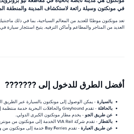
مونكتون هي مدينة نابضة بالحياة في مقاطعة نيو برونزويك ا
في مونكتون وسيلة رائعة لاستكشاف المدينة والمنطقة الم
تعد مونكتون موطنًا للعديد من المعالم السياحية، بما في ذلك ماجنت
العديد من المتاجر والمطاعم وأماكن الترفيه. يتيح استئجار سيارة ف
أفضل الطرق للدخول إلى ???????
بالسيارة
- يمكن الوصول إلى مونكتون بالسيارة عبر الطريق السريع -Canada
بالحافلة
- تقدم Greyhound والحافلات البحرية خدمة منتظمة إلى مونكتون.
عن طريق الجو
- يخدم مطار مونكتون الكبرى الدولي.
بالقطار
- تقدم شركة VIA Rail الخدمة إلى مونكتون من مونتريال وهاليفاكس.
عن طريق العبارة
- تقدم Bay Ferries خدمة إلى مونكتون من ولاية ماين.