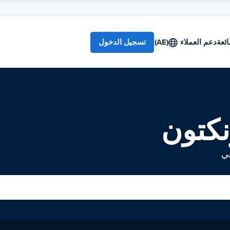
ائعة
دعم العملاء
(AE)
تسجيل الدخول
نكتون
في