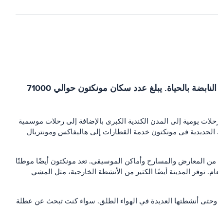
مونكتون هي أكبر مدينة في مقاطعة نيو برونزويك الكندية. تقع في وادي نهر بيتيتكودياك وتشتهر بجمالها الطبيعي وثقافتها النابضة بالحياة. يبلغ عدد سكان مونكتون حوالي 71000
لات يومية إلى المدن الكندية الكبرى بالإضافة إلى رحلات موسمية
 طريق Trans-Canada السريع عبر مونكتون ويربط المدينة بالمدن الرئيسية الأخرى في المنطقة. توفر محطة VIA للسكك الحديدية في مونكتون خدمة القطارات إلى هاليفاكس ومونتريال
 من المعارض والمسارح وأماكن الموسيقى. تعد مونكتون أيضًا موطنًا
 توفر المدينة أيضًا الكثير من الأنشطة الخارجية، مثل المشي
لحياة وحتى أنشطتها العديدة في الهواء الطلق. سواء كنت تبحث عن عطلة