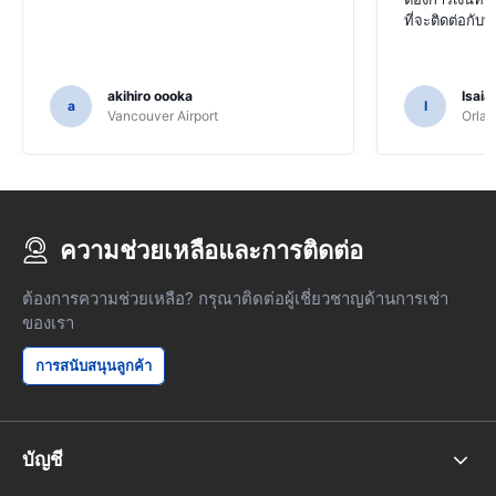
ที่จะติดต่อกับ
akihiro oooka
Isaia
a
I
Vancouver Airport
Orlan
ความช่วยเหลือและการติดต่อ
ต้องการความช่วยเหลือ? กรุณาติดต่อผู้เชี่ยวชาญด้านการเช่า
ของเรา
การสนับสนุนลูกค้า
บัญชี