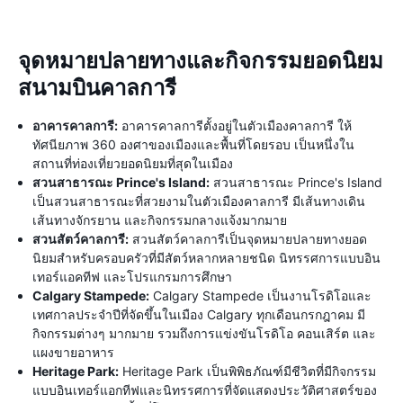
จุดหมายปลายทางและกิจกรรมยอดนิยม
สนามบินคาลการี
อาคารคาลการี:
อาคารคาลการีตั้งอยู่ในตัวเมืองคาลการี ให้
ทัศนียภาพ 360 องศาของเมืองและพื้นที่โดยรอบ เป็นหนึ่งใน
สถานที่ท่องเที่ยวยอดนิยมที่สุดในเมือง
สวนสาธารณะ Prince's Island:
สวนสาธารณะ Prince's Island
เป็นสวนสาธารณะที่สวยงามในตัวเมืองคาลการี มีเส้นทางเดิน
เส้นทางจักรยาน และกิจกรรมกลางแจ้งมากมาย
สวนสัตว์คาลการี:
สวนสัตว์คาลการีเป็นจุดหมายปลายทางยอด
นิยมสำหรับครอบครัวที่มีสัตว์หลากหลายชนิด นิทรรศการแบบอิน
เทอร์แอคทีฟ และโปรแกรมการศึกษา
Calgary Stampede:
Calgary Stampede เป็นงานโรดิโอและ
เทศกาลประจำปีที่จัดขึ้นในเมือง Calgary ทุกเดือนกรกฎาคม มี
กิจกรรมต่างๆ มากมาย รวมถึงการแข่งขันโรดิโอ คอนเสิร์ต และ
แผงขายอาหาร
Heritage Park:
Heritage Park เป็นพิพิธภัณฑ์มีชีวิตที่มีกิจกรรม
แบบอินเทอร์แอกทีฟและนิทรรศการที่จัดแสดงประวัติศาสตร์ของ