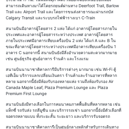
สามารถเดินทางมาได้โดยรถยนต์ผ่านทาง Deerfoot Trail, Barlow
Trail และ Airport Trail และโดยการขนส่งสาธารณะผ่านรถบัส
Calgary Transit และระบบรถไฟฟ้ารางเบา C-Train
สนามบินมีอาคารผู้โดยสาร 2 แห่ง ได้แก่ อาคารผู้โดยสารภายใน
ประเทศและอาคารผู้โดยสารระหว่างประเทศ อาคารผู้โดยสาร
ภายในประเทศมีอาคารเทียบเครื่องบิน 2 แห่ง ได้แก่ A และ B ใน
ขณะที่อาคารผู้โดยสารระหว่างประเทศมีอาคารเทียบเครื่องบิน 1
อาคาร C นอกจากนี้ สนามบินยังมีสิ่งอำนวยความสะดวกมากมาย
เช่น ศูนย์ธุรกิจ ศูนย์อาหาร ร้านค้า และโรงแรม
สนามบินนานาชาติคาลการีมีบริการต่างๆ มากมาย เช่น Wi-Fi ตู้
เอทีเอ็ม บริการแลกเปลี่ยนเงินตรา ร้านค้าและร้านอาหารที่หลาก
หลาย นอกจากนี้ยังมีห้องรับรองหลายแห่ง รวมถึงห้องรับรอง Air
Canada Maple Leaf, Plaza Premium Lounge และ Plaza
Premium First Lounge
สนามบินยังมีทางเลือกในการคมนาคมภาคพื้นดินที่หลากหลาย เช่น
แท็กซี่ รถรับส่ง รถลีมูซีน และบริการรถเช่า นอกจากนี้ยังมีตัวเลือกที่
จอดรถหลายแบบ ทั้งระยะสั้น ระยะยาว และบริการรับจอดรถ
สนามบินนานาชาติคาลการีเป็นศูนย์กลางหลักสำหรับการเดินทาง