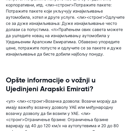
корпоративни, итд. <ли><стронг>Потражите пакете:
Потражите пакете који укључују изнајмљивање
аутомобила, хотел и друге услуге. <ли><стронг>Одлучите
се за дуже изнајмљивања: Дуже изнајмљивање често
долази са попустима. <п>Праћењем ових савета можете
да уштедите новац на изнајмљивању аутомобила у
Уједињеним Арапским Емиратима. Обавезно упоредите
цене, потражите попусте и одлучите се за пакете и дуже
изнајмљивање да бисте добили најбољу понуду.
Opšte informacije o vožnji u
Ujedinjeni Arapski Emirati?
<ул> <ли><стронг>Возачка дозвола: Возачи морају да
имају важећу возачку дозволу УАЕ или међународну
возачку дозволу да би возили у УАЕ. <ли>
<стронг>Ограничење брзине: Ограничења брзине
варирају од 40 до 120 км/х на аутопутевима и 20 до 80