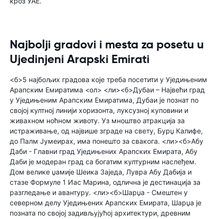
кроз УАЕ.
Najbolji gradovi i mesta za posetu u
Ujedinjeni Arapski Emirati
<б>5 најбољих градова које треба посетити у Уједињеним
Арапским Емиратима <ол> <ли><б>Дубаи – Највећи град
у Уједињеним Арапским Емиратима, Дубаи је познат по
својој култној линији хоризонта, луксузној куповини и
живахном ноћном животу. Уз мноштво атракција за
истраживање, од највише зграде на свету, Бурџ Калифе,
до Палм Јумеирах, има понешто за свакога. <ли><б>Абу
Даби - Главни град Уједињених Арапских Емирата, Абу
Даби је модеран град са богатим културним наслеђем.
Дом велике џамије Шеика Заједа, Лувра Абу Дабија и
стазе Формуле 1 Иас Марина, одлична је дестинација за
разгледање и авантуру. <ли><б>Шарџа - Смештен у
северном делу Уједињених Арапских Емирата, Шарџа је
позната по својој задивљујућој архитектури, древним