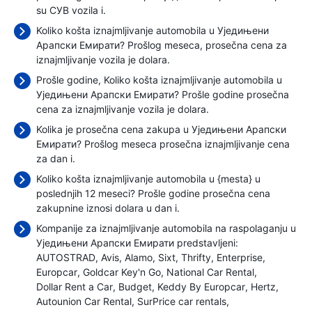
su СУВ vozila i.
Koliko košta iznajmljivanje automobila u Уједињени
Арапски Емирати? Prošlog meseca, prosečna cena za
iznajmljivanje vozila je
dolara.
Prošle godine, Koliko košta iznajmljivanje automobila u
Уједињени Арапски Емирати? Prošle godine prosečna
cena za iznajmljivanje vozila je
dolara.
Kolika je prosečna cena zakupa u Уједињени Арапски
Емирати? Prošlog meseca prosečna iznajmljivanje cena
za dan i.
Koliko košta iznajmljivanje automobila u {mesta} u
poslednjih 12 meseci? Prošle godine prosečna cena
zakupnine iznosi
dolara u dan i.
Kompanije za iznajmljivanje automobila na raspolaganju u
Уједињени Арапски Емирати predstavljeni:
AUTOSTRAD
Avis
Alamo
Sixt
Thrifty
Enterprise
Europcar
Goldcar Key'n Go
National Car Rental
Dollar Rent a Car
Budget
Keddy By Europcar
Hertz
Autounion Car Rental
SurPrice car rentals