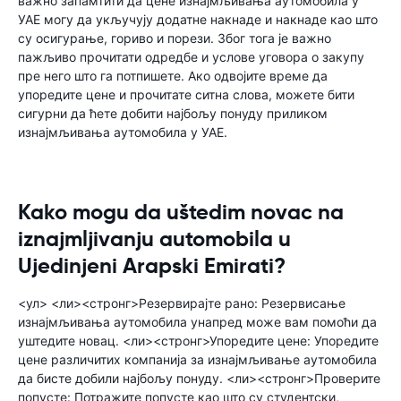
важно запамтити да цене изнајмљивања аутомобила у
УАЕ могу да укључују додатне накнаде и накнаде као што
су осигурање, гориво и порези. Због тога је важно
пажљиво прочитати одредбе и услове уговора о закупу
пре него што га потпишете. Ако одвојите време да
упоредите цене и прочитате ситна слова, можете бити
сигурни да ћете добити најбољу понуду приликом
изнајмљивања аутомобила у УАЕ.
Kako mogu da uštedim novac na
iznajmljivanju automobila u
Ujedinjeni Arapski Emirati?
<ул> <ли><стронг>Резервирајте рано: Резервисање
изнајмљивања аутомобила унапред може вам помоћи да
уштедите новац. <ли><стронг>Упоредите цене: Упоредите
цене различитих компанија за изнајмљивање аутомобила
да бисте добили најбољу понуду. <ли><стронг>Проверите
попусте: Потражите попусте као што су студентски,