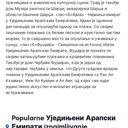
тржницама и живописној културној сцени. Град је такође
дом Музеја уметности Шарџи, акваријума Шарџа и
области баштине Шарџа. <ли><б>Ајман - Најмањи емират
у Уједињеним Арапским Емиратима, Ајман је одлична
дестинација за опуштајући одмор на плажи. Са својим
пешчаним плажама са белим песком и кристално чистим
морем, то је савршено место за опуштање и уживање у
сунцу. <ли><б>Фуџаира - Смештена на источној обали
Уједињених Арапских Емирата, Фуџајра је позната по
својим запањујућим плажама и кршевитим планинама.
Такође је дом тврђаве Фујаирах, која је једна од
најстаријих тврђава у земљи. <п>Други градови вредни
помена у Уједињеним Арапским Емиратима су Рас Ал
Кхаимах, Умм Ал Куваин и Ал Аин, од којих сви нуде
јединствено искуство и мноштво атракција за
истраживање.
Popularne Уједињени Арапски
Емирати iznajmljivanje