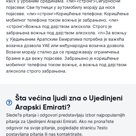
км/х у урбаним срединама. <ли><стронг>Сигурносни
појасеви: Сви путници у аутомобилу морају да носе
појасеве. <ли><стронг>Коришћење телефона: Коришћење
мобилног телефона током вожње је забрањено. <ли>
<стронг>Вожња под дејством алкохола: Строго је
забрањена вожња под дејством алкохола. <п>За вожњу
у Уједињеним Арапским Емиратима потребна је важећа
возачка дозвола УАЕ или међународна возачка дозвола.
Возачи морају стално да се придржавају ограничења
брзине и да вежу појасеве. Забрањено је коришћење
мобилног телефона током вожње, а вожња под дејством
алкохола строго забрањена.
Šta većina ljudi zna o Ujedinjeni
Arapski Emirati?
Slede?a pitanja i odgovori predstavljaju izbor najpopularnijih
pitanja za Ujedinjeni Arapski Emirati. Ako ne prona?ete
odgovor na svoje pitanje, pogledajte stranicu ?esto
postavljana pitanja ili nas kontaktirajte.