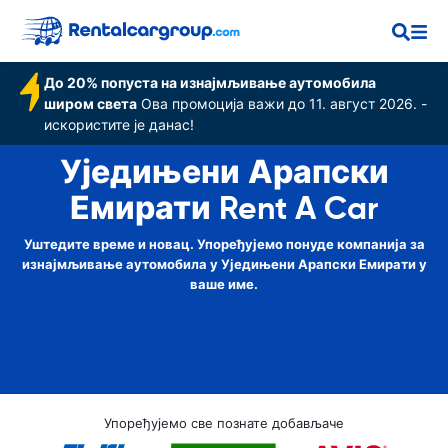
Емирати
До 20% попуста на изнајмљивање аутомобила
широм света
Ова промоција важи до 11. август 2026. -
искористите је данас!
Уједињени Арапски
Емирати Rent A Car
Уштедите време и новац. Упоређујемо понуде компанија за
изнајмљивање аутомобила у Уједињени Арапски Емирати у
ваше име.
Упоређујемо све познате добављаче