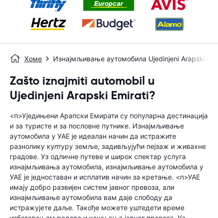
Хоме
Изнајмљивање аутомобила Ujedinjeni Arapski Emir
Zašto iznajmiti automobil u
Ujedinjeni Arapski Emirati?
<п>Уједињени Арапски Емирати су популарна дестинација
и за туристе и за пословне путнике. Изнајмљивање
аутомобила у УАЕ је идеалан начин да истражите
разнолику културу земље, задивљујући пејзаж и живахне
градове. Уз одличне путеве и широк спектар услуга
изнајмљивања аутомобила, изнајмљивање аутомобила у
УАЕ је једноставан и исплатив начин за кретање. <п>УАЕ
имају добро развијен систем јавног превоза, али
изнајмљивање аутомобила вам даје слободу да
истражујете даље. Такође можете уштедети време
избегавањем редова и кашњења јавног превоза. Уз