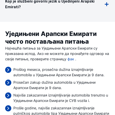
Koji je službeni govorni jezik u Ujedinjeni Arapski
Emirati?
Уједињени Арапски Емирати
често постављана питања
Најчешћа питања за Уједињени Арапски Емирати су
приказана испод. Ако не можете да пронађете одговор на
своје питање, проверите страницу
фак
.
Prošlog meseca, prosečna dužina iznajmljivanje
automobila u Уједињени Арапски Емирати je 9 dana.
Prosečan zakup dužina automobila u Уједињени
Арапски Емирати je 9 dana.
Najviše zakazannaя iznajmljivanje automobila trenutno u
Уједињени Арапски Емирати je СУВ vozila i.
Prošle godine, najviše zakazannaя iznajmljivanje
putničkog automobila tipa Уједињени Арапски Емирати