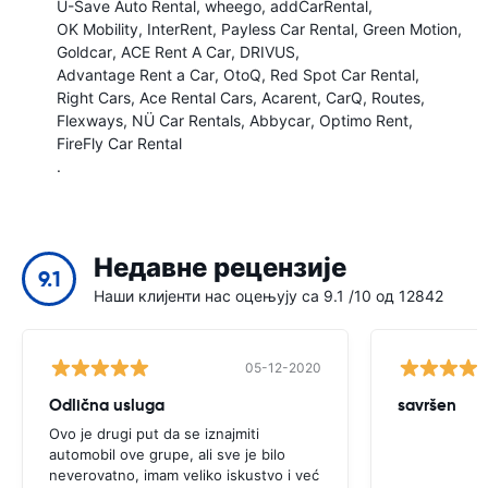
U-Save Auto Rental
wheego
addCarRental
OK Mobility
InterRent
Payless Car Rental
Green Motion
Goldcar
ACE Rent A Car
DRIVUS
Advantage Rent a Car
OtoQ
Red Spot Car Rental
Right Cars
Ace Rental Cars
Acarent
CarQ
Routes
Flexways
NÜ Car Rentals
Abbycar
Optimo Rent
FireFly Car Rental
.
Недавне рецензије
9.1
Наши клијенти нас оцењују са 9.1 /10 од 12842
05-12-2020
Odlična usluga
savršen
Ovo je drugi put da se iznajmiti
automobil ove grupe, ali sve je bilo
neverovatno, imam veliko iskustvo i već