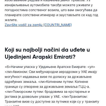
изнајмљивање аутомобила такође можете уживати у
погодностима сопственог возила, што вам омогућава да
планирате сопствени итинерер и заустављате се кад год
желите.
Završite vodič za zemlju {COUNTRI_NAME}
Koji su najbolji načini da uđete u
Ujedinjeni Arapski Emirati?
<б>Начини уласка у Уједињене Арапске Емирате: <ул>
<ли>Авионом: Сви међународни аеродроми у УАЕ имају
могућност издавања визе по доласку за држављане
одређених земаља. <ли>Копненим путем: Копнене
границе су отворене за држављане земаља ГЦЦ-а.
<ли>Поморским путем: бродовима за крстарење и
јахтама је дозвољен улазак у УАЕ. <ли>Транзитом:
Транзитне визе су доступне за путнике који су у транзиту