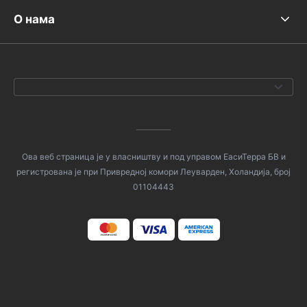
О нама
Ова веб страница је у власништву и под управом ЕасиТерра БВ и
регистрована је при Привредној комори Леуварден, Холандија, број
01104443