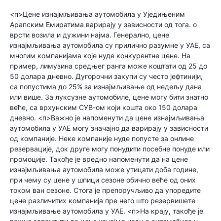
<п>Цене изнајмљивања аутомобила у Уједињеним
Арапским Емиратима варирају у зависности од тога. о
врсти возила и дужини најма. Генерално, цене
изнајмљивања аутомобила су прилично разумне у УАЕ, са
многим компанијама које нуде конкурентне цене. На
пример, лимузина средњег ранга може коштати од 25 до
50 долара дневно. Дугорочни закупи су често јефтинији,
са попустима до 25% за изнајмљивање од недељу дана
или више. За луксузне аутомобиле, цене могу бити знатно
веће, са врхунским СУВ-ом који кошта око 150 долара
дневно. <п>Важно је напоменути да цене изнајмљивања
аутомобила у УАЕ могу значајно да варирају у зависности
од компаније. Неке компаније нуде попусте за онлине
резервације, док друге могу понудити посебне понуде или
промоције. Такође је вредно напоменути да на цене
изнајмљивања аутомобила може утицати доба године,
при чему су цене у шпици сезоне обично веће од оних
током ван сезоне. Стога је препоручљиво да упоредите
цене различитих компанија пре него што резервишете
изнајмљивање аутомобила у УАЕ. <п>На крају, такође је