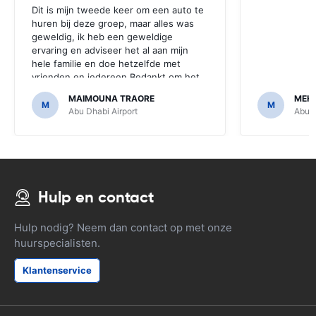
Dit is mijn tweede keer om een ​​auto te
huren bij deze groep, maar alles was
geweldig, ik heb een geweldige
ervaring en adviseer het al aan mijn
hele familie en doe hetzelfde met
vrienden en iedereen.Bedankt om het
betaalbaar en makkelijk te maken.
MAIMOUNA TRAORE
MEHD
M
M
Abu Dhabi Airport
Abu D
Hulp en contact
Hulp nodig? Neem dan contact op met onze
huurspecialisten.
Klantenservice