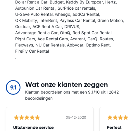
Dollar Rent a Car
Budget
Keddy By Europcar
Hertz
Autounion Car Rental
SurPrice car rentals
U-Save Auto Rental
wheego
addCarRental
OK Mobility
InterRent
Payless Car Rental
Green Motion
Goldcar
ACE Rent A Car
DRIVUS
Advantage Rent a Car
OtoQ
Red Spot Car Rental
Right Cars
Ace Rental Cars
Acarent
CarQ
Routes
Flexways
NÜ Car Rentals
Abbycar
Optimo Rent
FireFly Car Rental
.
Wat onze klanten zeggen
9.1
Klanten beoordelen ons met een 9.1/10 uit 12842
beoordelingen
05-12-2020
Uitstekende service
Perfect