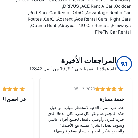
DRIVUS
ACE Rent A Car
Goldcar
Red Spot Car Rental
OtoQ
Advantage Rent a Car
Routes
CarQ
Acarent
Ace Rental Cars
Right Cars
Optimo Rent
Abbycar
NÜ Car Rentals
Flexways
FireFly Car Rental
المراجعات الأخيرة
9.1
قام عملاؤنا بتقييمنا على 9.1/ 10 من أصل 12842
05-12-2020
خدمة ممتازة
في احسن الاح
هذه هي المرة الثانية لاستئجار سيارة من قبل
هذه المجموعة ولكن كل شيء كان مذهلا، لدي
خبرة كبيرة، وأوصي بالفعل لجميع أفراد عائلتي
وسوف تفعل الشيء نفسه مع الأصدقاء
والجميع.شكرا لجعلها بأسعار معقولة وسهلة.