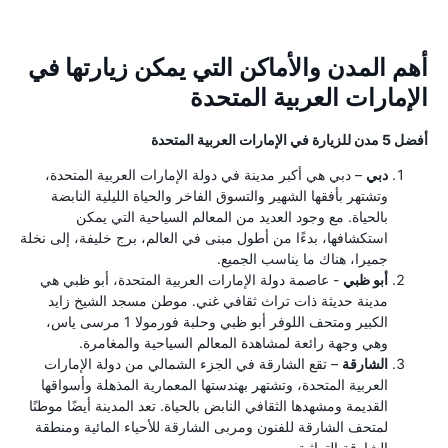
أهم المدن والأماكن التي يمكن زيارتها في
الإمارات العربية المتحدة
أفضل 5 مدن للزيارة في الإمارات العربية المتحدة
دبي
– دبي هي أكبر مدينة في دولة الإمارات العربية المتحدة،
وتشتهر بأفقها الشهير والتسوق الفاخر والحياة الليلية النابضة
بالحياة. مع وجود العديد من المعالم السياحية التي يمكن
استكشافها، بدءًا من أطول مبنى في العالم، برج خليفة، إلى نخلة
جميرا، هناك ما يناسب الجميع.
أبو ظبي
- عاصمة دولة الإمارات العربية المتحدة، أبو ظبي هي
مدينة حديثة ذات تراث ثقافي غني. موطن مسجد الشيخ زايد
الكبير ومتحف اللوفر أبو ظبي وحلبة فورمولا 1 مرسى ياس،
وهي وجهة رائعة لمشاهدة المعالم السياحية والمغامرة.
الشارقة
– تقع الشارقة في الجزء الشمالي من دولة الإمارات
العربية المتحدة، وتشتهر بهندستها المعمارية المذهلة وأسواقها
القديمة ومشهدها الثقافي النابض بالحياة. تعد المدينة أيضًا موطنًا
لمتحف الشارقة للفنون ومربى الشارقة للأحياء المائية ومنطقة
الشارقة التراثية.