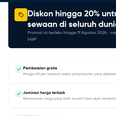
Diskon hingga 20% unt
sewaan di seluruh dun
Promosi ini berlaku hingga 11 Agustus 2026 - m
juga!
Pembatalan gratis
Hingga 48 jam sebelum waktu penjemputan yang dijadwa
Jaminan harga terbaik
Menemukan harga yang lebih murah? Kami akan memberik