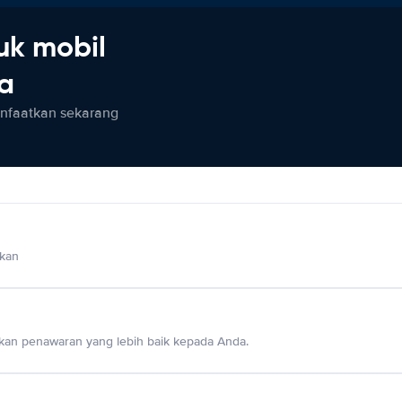
uk mobil
ia
anfaatkan sekarang
lkan
an penawaran yang lebih baik kepada Anda.